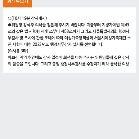
회의록보기
○(10시 19분 감사개시)
●위원장 강석주 의석을 정돈해 주시기 바랍니다. 지금부터 지방자치법 제49
조와 같은 법 시행령 제41조부터 제53조까지 그리고 서울특별시의회 행정사
무감사 및 조사에 관한 조례에 따라 여성가족정책실과 서울시여성가족재단 소
관 사항에 대한 2023년도 행정사무감사 실시를 선언합니다.
(의사봉 3타)
바쁘신 지역 현안에도 감사 일정에 최선을 다해 주시는 위원님들께 깊은 감사
의 말씀을 드립니다. 그리고 금일 행정사무감사를 수감하기 위해 출석한 여성
가족정책실장과 서울시여성가족재단 대표이사를 비롯한 공무원 및 관계자 여
러분, 다시 만나게 돼서 반갑다는 말씀을 드리겠습니다.
오늘부터 실시되는 행정사무감사는 시민의 대표기관인 의회가 서울시 행정 전
반에 대해서 종합적이고 면밀한 감사를 실시함으로써 위법ㆍ부당한 행정 처리
가 있었다면 이를 지적하여 시정토록 하고, 불합리한 제도의 개선과 올바른 정
책 방향을 제시하여 시민의 복리증진과 시정발전을 도모하는 데 그 목적이 있
다고 생각합니다.
위원님들께서는 행정사무감사를 통해서 정책집행 과정의 시정할 사항에 대하
여는 올바르게 개선될 수 있도록 날카로운 지적과 적극적인 대안을 모색하는
정책감사의 장이 될 수 있도록 노력해 주시기 바랍니다.
또한 성과가 있는 사안에 대해서는 정책을 더욱 발전시켜 나갈 수 있도록 격려