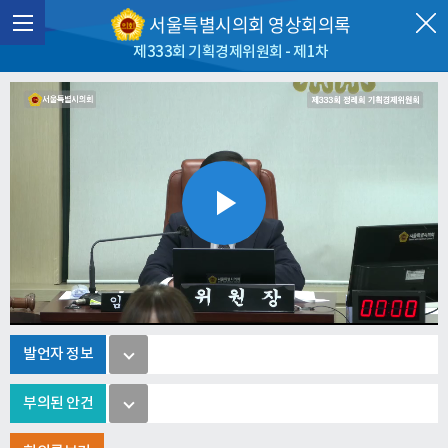
서울특별시의회 영상회의록
제333회 기획경제위원회 - 제1차
Play
Video
발언자 정보
부의된 안건