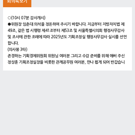
회의록보기
○(10시 07분 감사개시)
●위원장 임춘대 의석을 정돈하여 주시기 바랍니다. 지금부터 지방자치법 제
49조, 같은 법 시행령 제41조부터 제53조 및 서울특별시의회 행정사무감사
및 조사에 관한 조례에 따라 2025년도 기획조정실 행정사무감사 실시를 선언
합니다.
(의사봉 3타)
존경하는 기획경제위원회 위원님 여러분 그리고 수감 준비를 위해 애써 주신
정상훈 기획조정실장을 비롯한 관계공무원 여러분, 만나 뵙게 되어 반갑습니
다.
행정사무감사는 시민의 대표기관인 서울특별시의회가 집행기관이 한 해 동안
추진한 업무 전반에 대한 공정성과 투명성 그리고 합목적성과 합법성 등을 면
밀하게 점검하여 위법ㆍ부당한 행정처리를 지적하고 불합리한 행정에 대해서
는 제도개선과 올바른 정책방향을 제시함으로써 시민의 복리증진과 시정발전
을 도모하는 데 그 목적이 있다고 하겠습니다.
오늘 행정사무감사를 통해 서울시가 당면한 여러 현안과 운영 전반에 대해 합
리적이고 효과적인 대안을 모색할 수 있는 토대가 되기를 기대합니다. 아울러
집행기관 관계공무원께서는 위원님들의 질의에 성실하고 책임감 있게 답변하
여 주시기 바랍니다.
감사 실시에 앞서 행정사무감사 관련 규정을 말씀드리겠습니다.