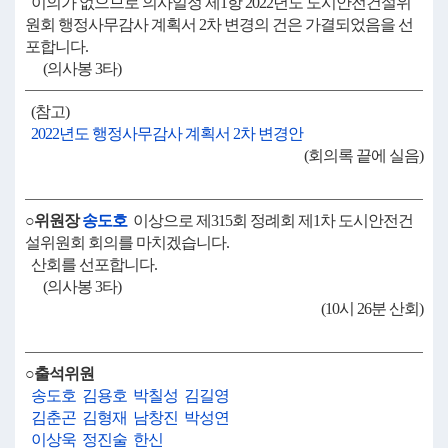
이의가 없으므로 의사일정 제1항 2022년도 도시안전건설위
원회 행정사무감사 계획서 2차 변경의 건은 가결되었음을 선
포합니다.
(의사봉 3타)
(참고)
2022년도 행정사무감사 계획서 2차 변경안
(회의록 끝에 실음)
○위원장
송도호
이상으로 제315회 정례회 제1차 도시안전건
설위원회 회의를 마치겠습니다.
산회를 선포합니다.
(의사봉 3타)
(10시 26분 산회)
○출석위원
송도호
김용호
박칠성
김길영
김춘곤
김형재
남창진
박성연
이상욱
정진술
한신