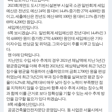
2023회계연도 도시기반시설본부 시설국 소관 일반회계 세입
예산은 전년도 예산 24억 원 대비 14.4% 증가한 27억 4,600만 원
이고, 세출예산은 전년도 예산 68억 100만 원 대비 2.1% 증가한
69억 4,200만 원입니다.
세입예산안입니다.
6쪽 보시겠습니다. 일반회계 세입예산은 전년 대비 14.4%인 3
억 4,600만 원이 증가한 27억 4,600만 원인데 세입예산은 기타
이자수입, 변상금 및 위약금, 그외수입이 주를 이루고 있습니
다.
맨 아래 단락입니다.
지난연도 수입 세수 추계의 경우 2021년 체납액에 지난 5년간
평균증감액을 더해 추계한 2023년도 예상체납액에 최근 5년간
징수율 평균을 적용하여 산출하였으며 금회 2,700만 원을 편성
하였는데 최근 5년간의 부과 징수현황을 살펴보면 평균 징수
율이 6.2%로 체납액 대비 매우 낮아 징수 노력이 부족했던 점
을 지적하지 않을 수 없는바 향후 세수 추계 시에는 징수노력
과 함께 이를 근거로 보다 정확성을 기할 수 있는 세수 추계 방
안을 강구할 필요가 있다 하겠습니다.
8쪽 세출예산안입니다.
공공건축물안전자문단 운영입니다. 동 사업은 서울시에서