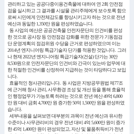
관리하고 있는 공공다중이용건축물에 대하여 연 2회 안전점
검을 실시하고 그 결과를 시설물 관리주체에게 보수토록 함으
로써 시민에게 안전체감도를 향상시키고자 하는 것으로 전년
예산과 동일한 1,350만 원을 편성하였습니다.
동 사업의 예산은 공공건축물 안전자문단의 인건비를 편성
한 것으로 공사장 등 안전점검 강화를 위한 전문가 기동점검
단 운영계획의 점검위원 수당을 근거로 편성하였으며 이는
2014년 엔지니어링 특급기술자 단가를 적용한 것입니다. 그러
나 현재 2022년 엔지니어링 특급기술자(건설) 단가는 30만
8,530원으로 안전자문단의 인건비와 간극이 있는바 업무에 대
한 적절한 인건비를 산정하여 지급하는 것이 타당하다고 보입
니다.
효율적인 청사관리입니다. 동 사업은 지방공무원법 제77조
에 근거해 청사 관리, 사무환경 조성 및 개선 등을 통해 효율적
인 행정업무가 가능토록 하려는 것으로 전년 예산 49억 6,800
만 원 대비 금회 4,700만 원 증가한 50억 1,500만 원을 편성하였
습니다.
세부내용을 살펴보면 대부분의 과목이 전년 예산과 유사한
수준이나 사무관리비의 경우 전년 대비 4억 5,600만 원이 증가
한 45억 1,400만 원이 편성되었고, 자산 및 물품취득비가 전년