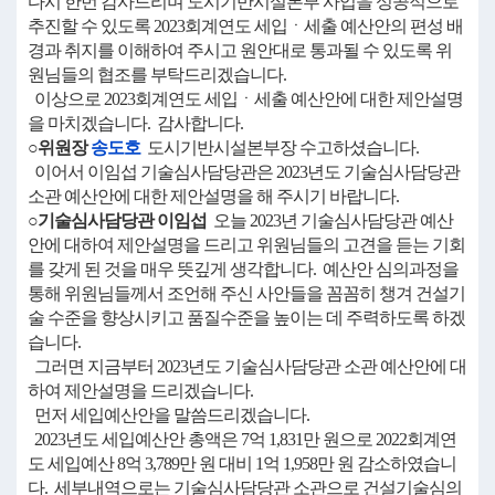
다시 한번 감사드리며 도시기반시설본부 사업을 성공적으로
추진할 수 있도록 2023회계연도 세입ㆍ세출 예산안의 편성 배
경과 취지를 이해하여 주시고 원안대로 통과될 수 있도록 위
원님들의 협조를 부탁드리겠습니다.
이상으로 2023회계연도 세입ㆍ세출 예산안에 대한 제안설명
을 마치겠습니다. 감사합니다.
○위원장
송도호
도시기반시설본부장 수고하셨습니다.
이어서 이임섭 기술심사담당관은 2023년도 기술심사담당관
소관 예산안에 대한 제안설명을 해 주시기 바랍니다.
○기술심사담당관 이임섭
오늘 2023년 기술심사담당관 예산
안에 대하여 제안설명을 드리고 위원님들의 고견을 듣는 기회
를 갖게 된 것을 매우 뜻깊게 생각합니다. 예산안 심의과정을
통해 위원님들께서 조언해 주신 사안들을 꼼꼼히 챙겨 건설기
술 수준을 향상시키고 품질수준을 높이는 데 주력하도록 하겠
습니다.
그러면 지금부터 2023년도 기술심사담당관 소관 예산안에 대
하여 제안설명을 드리겠습니다.
먼저 세입예산안을 말씀드리겠습니다.
2023년도 세입예산안 총액은 7억 1,831만 원으로 2022회계연
도 세입예산 8억 3,789만 원 대비 1억 1,958만 원 감소하였습니
다. 세부내역으로는 기술심사담당관 소관으로 건설기술심의