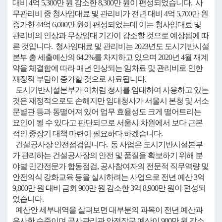
대비 4억 5,300만 원 감소한 8,300만 원이 편성되었습니다. 사
무관리비 중 청사임대료 및 관리비가 전년 대비 4억 5,700만 원
증가한 44억 6,000만 원이 편성되었는데 이는 청사임대료 및
관리비의 인상과 무상임대 기간이 감소할 것으로 예상됨에 따
른 것입니다. 청사임대료 및 관리비는 2023년도 도시기반시설
본부 총 세출예산의 64.2%를 차지하고 있으며 2020년 4월 재계
약을 체결함에 따라 매년 인상되는 임차료 및 관리비로 인한
재정적 부담이 증가할 것으로 사료됩니다.
도시기반시설본부가 이처럼 청사를 임대하여 사용하고 있는
것은 재정적으로도 손해지만 임대청사가 서울시 본청 및 서소
문별관 등과 동떨어져 있어 업무 효율성도 크게 떨어트리는
요인이 될 수 있다고 판단되므로 서울시 차원에서 보다 근본
적인 중장기 대책 마련이 필요하다 하겠습니다.
건설공사장 안전점검입니다. 동 사업은 도시기반시설본부
가 관리하는 건설공사장의 안전 및 품질을 확보하기 위해 분
야별 민간전문가 합동점검, 공사참여자의 전문적 직무역량 및
안전의식 강화교육 등을 실시하려는 사업으로 전년 예산 3억
9,800만 원 대비 금회 900만 원 감소한 3억 8,900만 원이 편성되
었습니다.
예산안 세부내역을 살펴보면 대부분의 과목이 전년 예산과
유사한 수준이며 공사관리관 안전장구 예산이 900만 원 감소