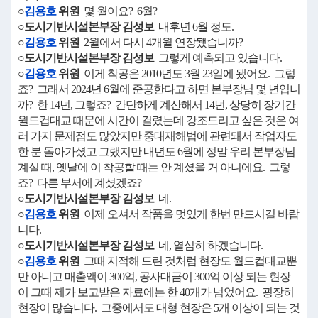
○
김용호
위원
몇 월이요? 6월?
○도시기반시설본부장 김성보
내후년 6월 정도.
○
김용호
위원
2월에서 다시 4개월 연장됐습니까?
○도시기반시설본부장 김성보
그렇게 예측되고 있습니다.
○
김용호
위원
이게 착공은 2010년도 3월 23일에 됐어요. 그렇
죠? 그래서 2024년 6월에 준공한다고 하면 본부장님 몇 년입니
까? 한 14년, 그렇죠? 간단하게 계산해서 14년, 상당히 장기간
월드컵대교 때문에 시간이 걸렸는데 강조드리고 싶은 것은 여
러 가지 문제점도 많았지만 중대재해법에 관련돼서 작업자도
한 분 돌아가셨고 그랬지만 내년도 6월에 정말 우리 본부장님
계실 때, 옛날에 이 착공할 때는 안 계셨을 거 아니에요. 그렇
죠? 다른 부서에 계셨겠죠?
○도시기반시설본부장 김성보
네.
○
김용호
위원
이제 오셔서 작품을 멋있게 한번 만드시길 바랍
니다.
○도시기반시설본부장 김성보
네, 열심히 하겠습니다.
○
김용호
위원
그때 지적해 드린 것처럼 현장도 월드컵대교뿐
만 아니고 매출액이 300억, 공사대금이 300억 이상 되는 현장
이 그때 제가 보고받은 자료에는 한 40개가 넘었어요. 굉장히
현장이 많습니다. 그중에서도 대형 현장은 5개 이상이 되는 것