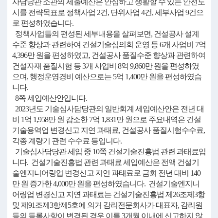
사담당관 소관의 세출예산은 안심하고 생활할 수 있는 안전도
시를 전략목표로 정책사업 2건, 단위사업 4건, 세부사업 9건으
로 편성하였습니다.
정책사업들의 편성된 세부내용을 살펴보면, 건설공사 설계
수준 향상과 관련하여 건설기술심의회 운영 등 6개 사업비 7억
4,396만 원을 편성하였고, 건설공사 품질수준 향상과 관련하여
건설자재 품질시험 등 3개 사업비 8억 9,860만 원을 편성하였
으며, 행정운영경비 예산으로는 5억 1,400만 원을 편성하였습
니다.
8쪽 세입예산안입니다.
2023년도 기술심사담당관의 일반회계 세입예산안은 전년 대
비 1억 1,958만 원 감소한 7억 1,831만 원으로 주요내역은 건설
기술용역업 변경신고 지연 과태료, 건설공사 품질시험수수료,
각종 계량기 관련 수수료 등입니다.
기술심사담당관 세입 중 10쪽 건설기술진흥법 관련 과태료입
니다. 건설기술진흥법 관련 과태료 세입예산은 전액 건설기
술엔지니어링업 변경신고 지연 과태료로 금회 전년 대비 140
만 원 증가한 4,000만 원을 편성하였습니다. 건설기술엔지니
어링업 변경신고 지연 과태료는 건설기술진흥법 제26조제3항
및 제91조제3항제5호에 의거 감리전문회사가 대표자, 감리원
등의 등록사항이 변경된 경우 이를 3개월 이내에 신고하지 않