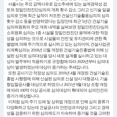
서울시는 주요 감액사유로 감소추세에 있는 설계경제성 검
토와 정밀안전진단심의의 개최 횟수 감소 그리고 신기술 일괄
심의로 인해 최근 실적이 저조한 건설신기술활용심의의 심의
횟수 감소 등을 반영하였다는 입장인데 최근 5년간 건설기술
심의위원회의 주요 개최 내역을 살펴보면 정밀안전진단심의
소위원회 심의는 1종 시설물 정밀안전진단 용역에 대한 적정
성을 심의하는 것으로 시설물의 안전 및 유지관리에 관한 특
별법에 의해 주기적으로 실시하고 있는 심의이며, 건설사업관
리계획심의는 2018년 12월 개정된 건설기술진흥법에 의해 신
설된 심의로 심의대상을 당시 새로 설계를 실시하고 있는 대
상의 발주부터 적용하기로 규정함에 따라 2020년부터 심의대
상이 발생하였는데 대상이 증가하는 추세입니다.
또한 공사기간 적정성 심의도 2019년 4월 개정된 건설기술진
흥법 시행령에 의해 신설된 심의로 신설 당시 대형공사, 기술
형입찰공사를 대상으로 하였으나 2021년 9월 대상 조항 개정
에 따라 100억 이상 공사로 심의대상이 확대되어 심의안건의
증가가 예상됩니다.
이처럼 심의 주기 도래 및 상위법 개정으로 인해 심의 종류가
다양화하고 있는데 건설공사의 안전성과 타당성 그리고 경제
성을 검증하기 위한 심의제도가 지속하여 증가될 것을 고려한