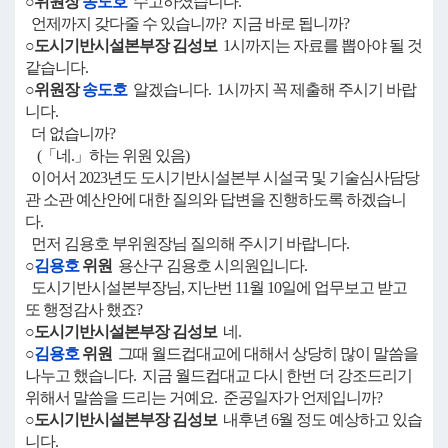
○위원장
송도호
수고하셨습니다.
언제까지 갖다줄 수 있습니까? 지금 바로 됩니까?
○도시기반시설본부장 김성보
1시까지는 자료를 뽑아야 될 것
같습니다.
○위원장
송도호
알겠습니다. 1시까지 꼭 제출해 주시기 바랍
니다.
더 없습니까?
(「네.」하는 위원 있음)
이어서 2023년도 도시기반시설본부 시설국 및 기술심사담당
관 소관 예산안에 대한 질의와 답변을 진행하도록 하겠습니
다.
먼저 김용호 부위원장님 질의해 주시기 바랍니다.
○
김용호
위원
용산구 김용호 시의원입니다.
도시기반시설본부장님, 지난번 11월 10일에 업무보고 받고
또 행정감사 했죠?
○도시기반시설본부장 김성보
네.
○
김용호
위원
그때 월드컵대교에 대해서 상당히 많이 말씀을
나누고 했습니다. 지금 월드컵대교 다시 한번 더 강조드리기
위해서 말씀을 드리는 거예요. 준공일자가 언제입니까?
○도시기반시설본부장 김성보
내후년 6월 정도 예상하고 있습
니다.