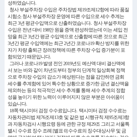
성하였습니다.
청사 부설주차장 수입은 주차장법 제19조제12항에 따라 품질
시험소 청사 부설주차장 운영에 따른 수입으로 세수 추계는
최근 3년 평균수입액으로 산출하였습니다. 청사 부설주차장
수입은 전년 대비 198만 원을 증액 편성하였는데 이는 세입 전
망을 최근 3년간 평균 수입액으로 산출함에 따른 것으로 최근
3년간 평균 수입액에는 최근 2년간 코로나19 확산 방지를 위한
자가 차량 출퇴근 장려정책에 따른 주차장 수입 증가분이 포
함되었기 때문입니다.
그러나 코로나19 발생 전인 2019년도 예산액 대비 결산액에
서 보는 바와 같이 차년도부터 정부의 단계적 일상회복 정책
으로 주차장 수입의 감소가 예상된다는 점을 감안하면 금회
세수를 추계함에 있어 특수한 상황으로 증가한 금년 결산액을
제외하는 등의 적극적인 세수 추계를 통해 세수 추계의 정합
성을 높이기 위한 노력이 이루어지지 않은 부분은 아쉬움이
있습니다.
18쪽 택시미터 검정 수수료입니다. 택시미터 검정 수수료는
자동차관리법 제76조제13호 및 같은 법 시행규칙 제95조제3항
과 자동차검사 시행요령 등에 관한 규정 제29조 그리고 서울특
별시 수수료 징수 조례 [별표 0] 수수료의 징수대상사무 및 금