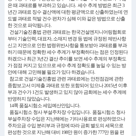
은 때 과태료를 부과하고 있습니다. 세수 추계 방법은 최근 3
년간 과태료 징수 결산액에 대한 평균액으로 산출하였는데 연
도별 과태료 적발 건수 편차가 심해 이와 같은 방법으로 산출
한 것으로 파악됩니다.
건설기술진흥법 관련 과태료는 한국건설엔지니어링협회로
부터 기술인력, 대표자, 소재지 변경 등 법에 규정된 제반사항
신고 지연으로 인한 법령위반사항을 통보받아 과태료를 부과
하기 때문에 정확한 세수 추계가 부정확하다는 점은 인정된다
하겠으나 최근 3년간 결산 추이를 보면 세수 추계의 부정확도
가 점점 커지고 있으므로 세수 추계 정확도를 높일 수 있는 방
안에 대해 고민해볼 필요가 있다 하겠습니다.
참고로 건설기술진흥법 관련 과태료에는 안전점검에 관한
종합보고서 미제출 과태료 또한 포함되어 있으나 2015년 이후
부과 건수가 1건도 발생하고 있지 않아 금회에는 세수 추계에
반영하지 않았습니다.
14쪽 품질시험소 세입예산안입니다.
품질시험소 청사 부설주차장 수입입니다. 품질시험소 청사
부설주차장 수입은 지난해에는 기타사용료로 편성하였으나
주차요금 수입 분리부과 규정에 따라 금회 별도의 세목으로
편성한 것으로 지난해 대비 198만 원이 증가한 777만 원을 편