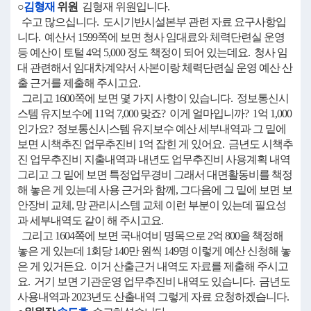
○
김형재
위원
김형재 위원입니다.
수고 많으십니다. 도시기반시설본부 관련 자료 요구사항입
니다. 예산서 1599쪽에 보면 청사 임대료와 체력단련실 운영
등 예산이 토털 4억 5,000 정도 책정이 되어 있는데요. 청사 임
대 관련해서 임대차계약서 사본이랑 체력단련실 운영 예산 산
출 근거를 제출해 주시고요.
그리고 1600쪽에 보면 몇 가지 사항이 있습니다. 정보통신시
스템 유지보수에 11억 7,000 맞죠? 이게 얼마입니까? 1억 1,000
인가요? 정보통신시스템 유지보수 예산 세부내역과 그 밑에
보면 시책추진 업무추진비 1억 잡힌 게 있어요. 금년도 시책추
진 업무추진비 지출내역과 내년도 업무추진비 사용계획 내역
그리고 그 밑에 보면 특정업무경비 그래서 대면활동비를 책정
해 놓은 게 있는데 사용 근거와 함께, 그다음에 그 밑에 보면 보
안장비 교체, 망 관리시스템 교체 이런 부분이 있는데 필요성
과 세부내역도 같이 해 주시고요.
그리고 1604쪽에 보면 국내여비 명목으로 2억 800을 책정해
놓은 게 있는데 1회당 140만 원씩 149명 이렇게 예산 신청해 놓
은 게 있거든요. 이거 산출근거 내역도 자료를 제출해 주시고
요. 거기 보면 기관운영 업무추진비 내역도 있습니다. 금년도
사용내역과 2023년도 산출내역 그렇게 자료 요청하겠습니다.