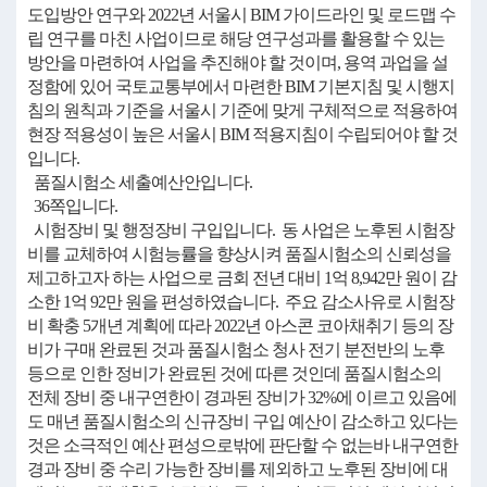
도입방안 연구와 2022년 서울시 BIM 가이드라인 및 로드맵 수
립 연구를 마친 사업이므로 해당 연구성과를 활용할 수 있는
방안을 마련하여 사업을 추진해야 할 것이며, 용역 과업을 설
정함에 있어 국토교통부에서 마련한 BIM 기본지침 및 시행지
침의 원칙과 기준을 서울시 기준에 맞게 구체적으로 적용하여
현장 적용성이 높은 서울시 BIM 적용지침이 수립되어야 할 것
입니다.
품질시험소 세출예산안입니다.
36쪽입니다.
시험장비 및 행정장비 구입입니다. 동 사업은 노후된 시험장
비를 교체하여 시험능률을 향상시켜 품질시험소의 신뢰성을
제고하고자 하는 사업으로 금회 전년 대비 1억 8,942만 원이 감
소한 1억 92만 원을 편성하였습니다. 주요 감소사유로 시험장
비 확충 5개년 계획에 따라 2022년 아스콘 코아채취기 등의 장
비가 구매 완료된 것과 품질시험소 청사 전기 분전반의 노후
등으로 인한 정비가 완료된 것에 따른 것인데 품질시험소의
전체 장비 중 내구연한이 경과된 장비가 32%에 이르고 있음에
도 매년 품질시험소의 신규장비 구입 예산이 감소하고 있다는
것은 소극적인 예산 편성으로밖에 판단할 수 없는바 내구연한
경과 장비 중 수리 가능한 장비를 제외하고 노후된 장비에 대