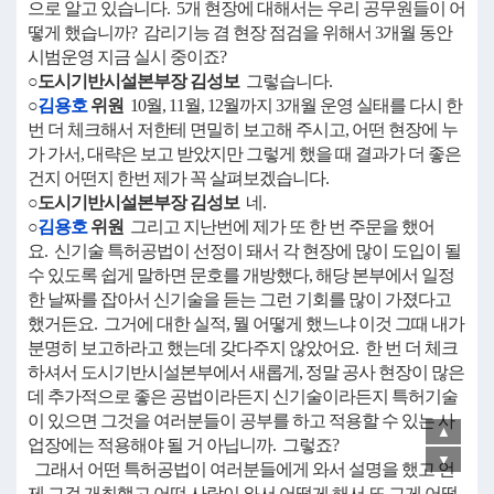
으로 알고 있습니다. 5개 현장에 대해서는 우리 공무원들이 어
떻게 했습니까? 감리기능 겸 현장 점검을 위해서 3개월 동안
시범운영 지금 실시 중이죠?
○도시기반시설본부장 김성보
그렇습니다.
○
김용호
위원
10월, 11월, 12월까지 3개월 운영 실태를 다시 한
번 더 체크해서 저한테 면밀히 보고해 주시고, 어떤 현장에 누
가 가서, 대략은 보고 받았지만 그렇게 했을 때 결과가 더 좋은
건지 어떤지 한번 제가 꼭 살펴보겠습니다.
○도시기반시설본부장 김성보
네.
○
김용호
위원
그리고 지난번에 제가 또 한 번 주문을 했어
요. 신기술 특허공법이 선정이 돼서 각 현장에 많이 도입이 될
수 있도록 쉽게 말하면 문호를 개방했다, 해당 본부에서 일정
한 날짜를 잡아서 신기술을 듣는 그런 기회를 많이 가졌다고
했거든요. 그거에 대한 실적, 뭘 어떻게 했느냐 이것 그때 내가
분명히 보고하라고 했는데 갖다주지 않았어요. 한 번 더 체크
하셔서 도시기반시설본부에서 새롭게, 정말 공사 현장이 많은
데 추가적으로 좋은 공법이라든지 신기술이라든지 특허기술
이 있으면 그것을 여러분들이 공부를 하고 적용할 수 있는 사
▲
업장에는 적용해야 될 거 아닙니까. 그렇죠?
▼
그래서 어떤 특허공법이 여러분들에게 와서 설명을 했고 언
제 그걸 개최했고 어떤 사람이 와서 어떻게 해서 또 그게 어떻