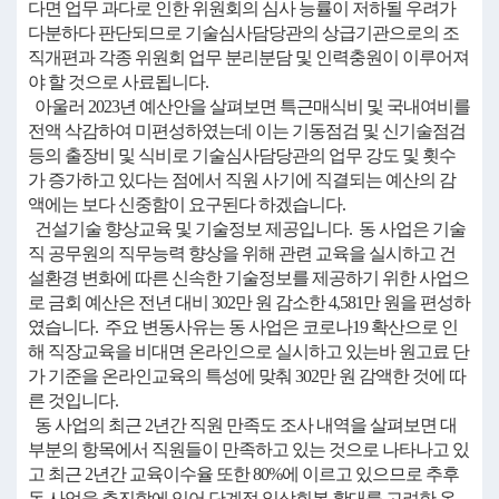
다면 업무 과다로 인한 위원회의 심사 능률이 저하될 우려가
다분하다 판단되므로 기술심사담당관의 상급기관으로의 조
직개편과 각종 위원회 업무 분리분담 및 인력충원이 이루어져
야 할 것으로 사료됩니다.
아울러 2023년 예산안을 살펴보면 특근매식비 및 국내여비를
전액 삭감하여 미편성하였는데 이는 기동점검 및 신기술점검
등의 출장비 및 식비로 기술심사담당관의 업무 강도 및 횟수
가 증가하고 있다는 점에서 직원 사기에 직결되는 예산의 감
액에는 보다 신중함이 요구된다 하겠습니다.
건설기술 향상교육 및 기술정보 제공입니다. 동 사업은 기술
직 공무원의 직무능력 향상을 위해 관련 교육을 실시하고 건
설환경 변화에 따른 신속한 기술정보를 제공하기 위한 사업으
로 금회 예산은 전년 대비 302만 원 감소한 4,581만 원을 편성하
였습니다. 주요 변동사유는 동 사업은 코로나19 확산으로 인
해 직장교육을 비대면 온라인으로 실시하고 있는바 원고료 단
가 기준을 온라인교육의 특성에 맞춰 302만 원 감액한 것에 따
른 것입니다.
동 사업의 최근 2년간 직원 만족도 조사 내역을 살펴보면 대
부분의 항목에서 직원들이 만족하고 있는 것으로 나타나고 있
고 최근 2년간 교육이수율 또한 80%에 이르고 있으므로 추후
동 사업을 추진함에 있어 단계적 일상회복 확대를 고려한 온