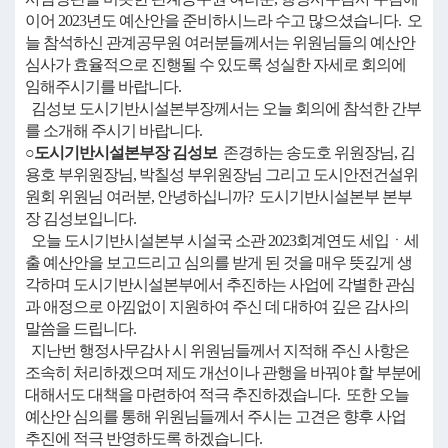
이어 2023년도 예산안을 준비하시느라 수고 많으셨습니다. 오
늘 참석하신 관계공무원 여러분들께서는 위원님들의 예산안
심사가 효율적으로 진행될 수 있도록 성실한 자세로 회의에
임해주시기를 바랍니다.
김성보 도시기반시설본부장께서는 오늘 회의에 참석한 간부
를 소개해 주시기 바랍니다.
○도시기반시설본부장 김성보
존경하는 송도호 위원장님, 김
용호 부위원장님, 박칠성 부위원장님 그리고 도시안전건설위
원회 위원님 여러분, 안녕하십니까? 도시기반시설본부 본부
장 김성보입니다.
오늘 도시기반시설본부 시설국 소관 2023회계연도 세입ㆍ세
출 예산안을 보고드리고 심의를 받게 된 것을 매우 뜻깊게 생
각하며 도시기반시설본부에서 추진하는 사업에 각별한 관심
과 애정으로 아낌없이 지원하여 주신 데 대하여 깊은 감사의
말씀을 드립니다.
지난번 행정사무감사 시 위원님들께서 지적해 주신 사항은
조속히 처리하겠으며 제도 개선이나 관행을 바꿔야 할 부분에
대해서도 대책을 마련하여 적극 추진하겠습니다. 또한 오늘
예산안 심의를 통해 위원님들께서 주시는 고견은 향후 사업
추진에 적극 반영하도록 하겠습니다.