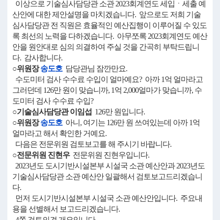
이상으로 기술심사담당관 소관 2023회계연도 세입ㆍ세출 예
산안에 대한 제안설명을 마치겠습니다. 앞으로도 저희 기술
심사담당관 전 직원은 효율적인 예산집행이 이루어질 수 있도
록 최선의 노력을 다하겠습니다. 아무쪼록 2023회계연도 예산
안을 원안대로 심의 의결하여 주실 것을 간곡히 부탁드립니
다. 감사합니다.
○위원장
송도호
담당관님 잠깐만요.
수도미터 검사 수수료 수입이 얼마예요? 아까 1억 얼마라고
그러던데 126만 원이 맞습니까, 1억 2,000얼마가 맞습니까, 수
도미터 검사 수수료 수입?
○기술심사담당관 이임섭
126만 원입니다.
○위원장
송도호
아니, 여기는 126만 원 쓰여있는데 아까 1억
얼마라고 해서 확인한 거예요.
다음은 전문위원 검토보고를 해 주시기 바랍니다.
○전문위원 진현우
전문위원 진현우입니다.
2023년도 도시기반시설본부 시설국 소관 예산안과 2023년도
기술심사담당관 소관 예산안 일괄해서 검토보고드리겠습니
다.
먼저 도시기반시설본부 시설국 소관 예산안입니다. 주요내
용을 선별해서 보고드리겠습니다.
4쪽 검토의견 개요입니다.