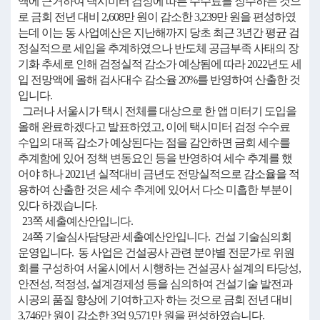
액에 근거하여 택시미터 검정에 따른 수수료를 징수하는 것으
로 금회 전년 대비 2,608만 원이 감소한 3,239만 원을 편성하였
는데 이는 동 사업예산은 지난해까지 당초 최근 3년간 평균 검
정실적으로 세입을 추계하였으나 반도체 공급부족 사태의 장
기화 추세로 인해 검정실적 감소가 예상됨에 따라 2022년도 세
입 전망액에 올해 검사대수 감소율 20%를 반영하여 산출한 것
입니다.
그러나 서울시가 택시 전체를 대상으로 한 앱 미터기 도입을
올해 완료하겠다고 발표하였고, 이에 택시미터 검정 수수료
수입의 대폭 감소가 예상된다는 점을 감안하면 금회 세수를
추계함에 있어 정책 변동요인 등을 반영하여 세수 추계를 했
어야 하나 2021년 실적대비 금년도 전망실적으로 감소율을 적
용하여 산출한 것은 세수 추계에 있어서 다소 미흡한 부분이
있다 하겠습니다.
23쪽 세출예산안입니다.
24쪽 기술심사담당관 세출예산안입니다. 건설 기술심의회
운영입니다. 동 사업은 건설공사 관련 분야별 전문가로 위원
회를 구성하여 서울시에서 시행하는 건설공사 설계의 타당성,
안전성, 적정성, 설계경제성 등을 심의하여 건설기술 발전과
시공의 품질 향상에 기여하고자 하는 것으로 금회 전년 대비
3,746만 원이 감소한 3억 9,571만 원을 편성하였습니다.