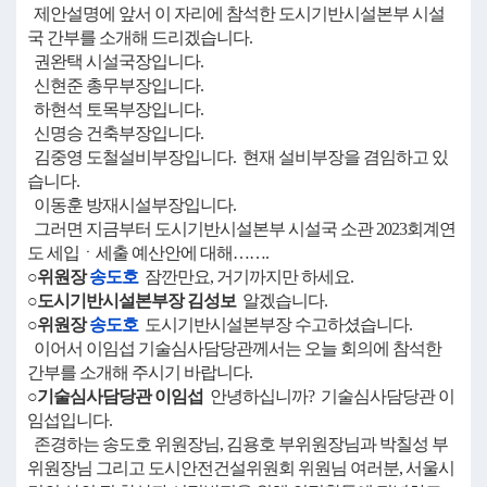
제안설명에 앞서 이 자리에 참석한 도시기반시설본부 시설
국 간부를 소개해 드리겠습니다.
권완택 시설국장입니다.
신현준 총무부장입니다.
하현석 토목부장입니다.
신명승 건축부장입니다.
김중영 도철설비부장입니다. 현재 설비부장을 겸임하고 있
습니다.
이동훈 방재시설부장입니다.
그러면 지금부터 도시기반시설본부 시설국 소관 2023회계연
도 세입ㆍ세출 예산안에 대해…….
○위원장
송도호
잠깐만요, 거기까지만 하세요.
○도시기반시설본부장 김성보
알겠습니다.
○위원장
송도호
도시기반시설본부장 수고하셨습니다.
이어서 이임섭 기술심사담당관께서는 오늘 회의에 참석한
간부를 소개해 주시기 바랍니다.
○기술심사담당관 이임섭
안녕하십니까? 기술심사담당관 이
임섭입니다.
존경하는 송도호 위원장님, 김용호 부위원장님과 박칠성 부
위원장님 그리고 도시안전건설위원회 위원님 여러분, 서울시