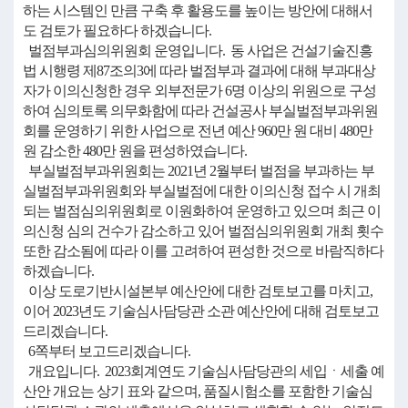
하는 시스템인 만큼 구축 후 활용도를 높이는 방안에 대해서
도 검토가 필요하다 하겠습니다.
벌점부과심의위원회 운영입니다. 동 사업은 건설기술진흥
법 시행령 제87조의3에 따라 벌점부과 결과에 대해 부과대상
자가 이의신청한 경우 외부전문가 6명 이상의 위원으로 구성
하여 심의토록 의무화함에 따라 건설공사 부실벌점부과위원
회를 운영하기 위한 사업으로 전년 예산 960만 원 대비 480만
원 감소한 480만 원을 편성하였습니다.
부실벌점부과위원회는 2021년 2월부터 벌점을 부과하는 부
실벌점부과위원회와 부실벌점에 대한 이의신청 접수 시 개최
되는 벌점심의위원회로 이원화하여 운영하고 있으며 최근 이
의신청 심의 건수가 감소하고 있어 벌점심의위원회 개최 횟수
또한 감소됨에 따라 이를 고려하여 편성한 것으로 바람직하다
하겠습니다.
이상 도로기반시설본부 예산안에 대한 검토보고를 마치고,
이어 2023년도 기술심사담당관 소관 예산안에 대해 검토보고
드리겠습니다.
6쪽부터 보고드리겠습니다.
개요입니다. 2023회계연도 기술심사담당관의 세입ㆍ세출 예
산안 개요는 상기 표와 같으며, 품질시험소를 포함한 기술심