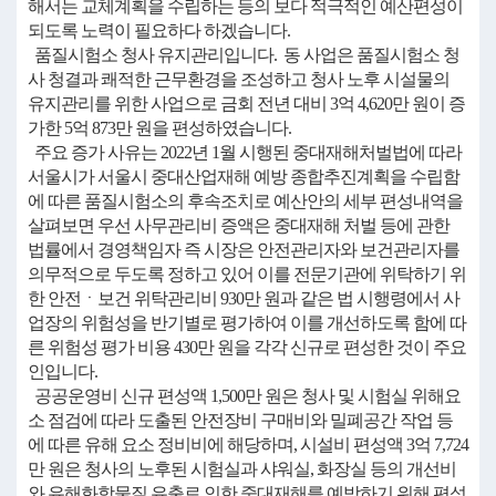
해서는 교체계획을 수립하는 등의 보다 적극적인 예산편성이
되도록 노력이 필요하다 하겠습니다.
품질시험소 청사 유지관리입니다. 동 사업은 품질시험소 청
사 청결과 쾌적한 근무환경을 조성하고 청사 노후 시설물의
유지관리를 위한 사업으로 금회 전년 대비 3억 4,620만 원이 증
가한 5억 873만 원을 편성하였습니다.
주요 증가 사유는 2022년 1월 시행된 중대재해처벌법에 따라
서울시가 서울시 중대산업재해 예방 종합추진계획을 수립함
에 따른 품질시험소의 후속조치로 예산안의 세부 편성내역을
살펴보면 우선 사무관리비 증액은 중대재해 처벌 등에 관한
법률에서 경영책임자 즉 시장은 안전관리자와 보건관리자를
의무적으로 두도록 정하고 있어 이를 전문기관에 위탁하기 위
한 안전ㆍ보건 위탁관리비 930만 원과 같은 법 시행령에서 사
업장의 위험성을 반기별로 평가하여 이를 개선하도록 함에 따
른 위험성 평가 비용 430만 원을 각각 신규로 편성한 것이 주요
인입니다.
공공운영비 신규 편성액 1,500만 원은 청사 및 시험실 위해요
소 점검에 따라 도출된 안전장비 구매비와 밀폐공간 작업 등
에 따른 유해 요소 정비비에 해당하며, 시설비 편성액 3억 7,724
만 원은 청사의 노후된 시험실과 샤워실, 화장실 등의 개선비
와 유해화학물질 유출로 인한 중대재해를 예방하기 위해 편성