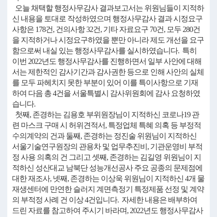
오늘 채택할 행정사무감사 결과보고서는 위원님들이 지적하
신 내용을 토대로 작성하였으며 행정사무감사 결과 시정요구
사항은 178건, 건의사항 32건, 기타 자료요구 70건, 모두 280건
을 지적하거나 시정요구하였을 뿐만 아니라 제도 개선을 요구
함으로써 내실 있는 행정사무감사를 실시하였습니다. 특히
이번 2022년도 행정사무감사를 진행하면서 일부 사안에 대해
서는 제한적인 감사기간과 감사권한 등으로 인해 사안의 실체
를 모두 파헤치지 못한 부분이 있어 이를 특이사항으로 기재
하여 다음 총 4건을 서울특별시 감사위원회에 감사 요청하였
습니다.
첫째, 존경하는 김용호 부위원장님이 지적하신 코로나19 관
련 마스크 구매 시 허위견적서, 특정업체 특혜 의혹 등 부정적
수의계약의 건과 둘째, 존경하는 정진술 위원님이 지적하신
서울기술연구원장의 관용차 및 업무추진비, 기관운영비 부적
정 사용 의혹의 건 그리고 셋째, 존경하는 김길영 위원님이 지
적하신 성산대교 남북단 성능개선공사 주요 공종의 문제점에
대한 재조사, 넷째, 존경하는 이상욱 위원님이 지적하신 4개 물
재생센터에 만연한 슬러지 계면측정기 특정제품 선정 및 계약
의 부적정 사례 건 이상 4건입니다. 자세한 내용은 배부하여
드린 자료를 참고하여 주시기 바라며, 2022년도 행정사무감사