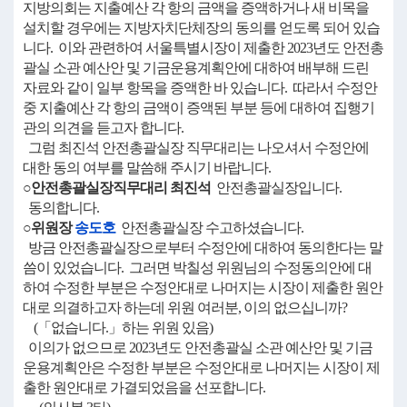
지방의회는 지출예산 각 항의 금액을 증액하거나 새 비목을
설치할 경우에는 지방자치단체장의 동의를 얻도록 되어 있습
니다. 이와 관련하여 서울특별시장이 제출한 2023년도 안전총
괄실 소관 예산안 및 기금운용계획안에 대하여 배부해 드린
자료와 같이 일부 항목을 증액한 바 있습니다. 따라서 수정안
중 지출예산 각 항의 금액이 증액된 부분 등에 대하여 집행기
관의 의견을 듣고자 합니다.
그럼 최진석 안전총괄실장 직무대리는 나오셔서 수정안에
대한 동의 여부를 말씀해 주시기 바랍니다.
○안전총괄실장직무대리 최진석
안전총괄실장입니다.
동의합니다.
○위원장
송도호
안전총괄실장 수고하셨습니다.
방금 안전총괄실장으로부터 수정안에 대하여 동의한다는 말
씀이 있었습니다. 그러면 박칠성 위원님의 수정동의안에 대
하여 수정한 부분은 수정안대로 나머지는 시장이 제출한 원안
대로 의결하고자 하는데 위원 여러분, 이의 없으십니까?
(「없습니다.」하는 위원 있음)
이의가 없으므로 2023년도 안전총괄실 소관 예산안 및 기금
운용계획안은 수정한 부분은 수정안대로 나머지는 시장이 제
출한 원안대로 가결되었음을 선포합니다.