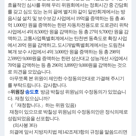
효율적인 심사를 위해 우리 위원회에서는 정회시간 중 간담회
를 갖고 심도 있는 논의 끝에 별지와 같이 일반회계에서는 방
음시설 설치 및 보수보강 사업에서 19억을 증액하는 등 총 46
억 1,000만 원을 증액하는 한편 자동차전용도로 도로관리 위탁
사업에서 4억 8,500만 원을 감액하는 등 총 27억 9,700만 원을 감
액하고, 교통사업특별회계에서는 탄천변 동측도로 확장 사업
에서 20억 원을 감액하고, 도시개발특별회계에서는 도림천4
복개 보수 사업에서 4억 3,000만 원을 증액하는 등 총 298억
2,599만 9,000원을 증액하는 한편 성산대교 성능개선 사업에서
70억을 감액하는 등 총 296억 3,899만 9,000원을 감액하는 것으
로 의견을 모았습니다.
아무쪼록 본 위원이 제안한 수정동의안대로 가결해 주시기
를 부탁드립니다. 감사합니다.
○위원장
송도호
방금 박칠성 위원님의 수정동의가 있었습니
다. 재청 있으십니까?
(「재청합니다.」하는 위원 있음)
재청이 있으므로 박칠성 위원님의 수정동의안은 정식의제로
성립되었음을 선포합니다.
(의사봉 3타)
의결에 앞서 지방자치법 제142조제3항의 규정을 말씀드리면