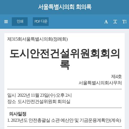
서울특별시의회 회의록
Toggle
인쇄
PDF 다운
navigation
제315회서울특별시의회(정례회)
도시안전건설위원회회의
록
제4호
서울특별시의회사무처
일시 2022년 11월 23일(수) 오후 2시
장소 도시안전건설위원회 회의실
의사일정
1. 2023년도 안전총괄실 소관 예산안 및 기금운용계획안(계속)