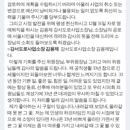
검토하여 계획을 수립하시기 바라며 아울러 사업의 취소 또는
변경으로 예산이 낭비되거나 불용되는 일이 없도록 최선의 노
력을 기울여 주시기를 당부드립니다.
그리고 시정 발전을 위해 평생 헌신하시고 12월 31일 자로 명
예퇴직을 하시는 김용제 강서도로사업소장님, 소장님의 공로
에 서울시민을 대신하여 격려와 감사의 뜻을 전해 드리며 소
장님의 소회도 들어보도록 하겠습니다.
○강서도로사업소장 김용제
강서도로사업소장 김용제입니
다.
이렇게 기회를 주신 위원장님, 부위원장님 그리고 여러 위원
님들께 감사의 말씀을 드립니다. 제 공직생활 33년 참으로 긴
세월이지만 되돌아보면 너무나 짧게만 느껴지기도 합니다. 33
년 동안 기쁜 일, 좋은 일, 힘든 일, 어려운 일도 있었지만 제 곁
에는 항상 동료, 선후배 여러분들이 있었고 또 우리 시의회 의
원님들도 계셨기에 33년 큰 대과없이 무사히 마칠 수 있었다고
생각합니다. 이 자리를 빌려 감사의 말씀을 드립니다.
제가 좋아하는 시 구절이 있습니다, 내려갈 때 보았네, 올라갈
때 못 본 그 꽃. 저는 제 인생의 하프타임인 지금 이 시점에 앞
으로 제 소망이 있다면 지나온 33년 바쁘게 올라만 가면서 못
본 그 꽃 이제는 좀 더 여유를 가지고 내려갈 때 그 꽃 볼 수 있