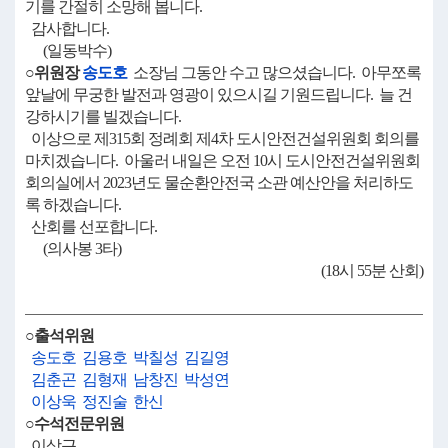
기를 간절히 소망해 봅니다.
감사합니다.
(일동박수)
○위원장
송도호
소장님 그동안 수고 많으셨습니다. 아무쪼록
앞날에 무궁한 발전과 영광이 있으시길 기원드립니다. 늘 건
강하시기를 빌겠습니다.
이상으로 제315회 정례회 제4차 도시안전건설위원회 회의를
마치겠습니다. 아울러 내일은 오전 10시 도시안전건설위원회
회의실에서 2023년도 물순환안전국 소관 예산안을 처리하도
록 하겠습니다.
산회를 선포합니다.
(의사봉 3타)
(18시 55분 산회)
○출석위원
송도호
김용호
박칠성
김길영
김춘곤
김형재
남창진
박성연
이상욱
정진술
한신
○수석전문위원
이상근