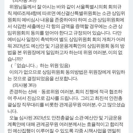
(의사봉 3타)
위원님들께서 잘 아시는 바와 같이 서울특별시의회 회의규
칙 제65조제4항에 따르면 예산결산특별위원회는 소관 상임위
원회의 예비심사 내용을 존중하여야 하며 소관 상임위원회에
서 삭감한 세출예산 각 항의 금액을 증액할 경우에는 소관 상
임위원회의 동의를 얻어야 한다고 규정되어 있습니다. 다만
예비심사 일정이 촉박하여 별도 상임위원회 회의 개최가 어려
워 2023년도 예산안 및 기금운용계획안의 상임위원회 동의 방
법을 본 위원장에게 일임하고자 하는데 위원 여러분, 이의 없
습니까?
(「없습니다.」하는 위원 있음)
이의가 없으므로 상임위원회 동의방법은 위원장에게 위임하
는 것으로 결정되었음을 선포합니다.
(의사봉 3타)
존경하는 선배ㆍ동료위원 여러분, 회의 진행에 적극 협조하
여 주셔서 진심으로 감사를 드립니다. 그리고 최진석 안전총
괄실장 직무대리를 비롯한 관계공무원 여러분, 수고 많으셨습
니다.
오늘 심사된 2023년도 안전총괄실 소관 예산안 및 기금운용
계획안에 대해 관계공무원 여러분께서는 효율적이고 합리적
인 예산집행이 이루어질 수 있도록 각종 시책사업을 면밀히