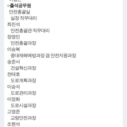
○출석공무원
안전총괄실
실장 직무대리
최진석
안전총괄관 직무대리
장영민
안전총괄과장
이승복
중대재해예방과장 겸 안전지원과장
송준서
건설혁신과장
전태호
도로계획과장
이승석
도로관리과장
이정화
도로시설과장
고영준
교량안전과장
조현석