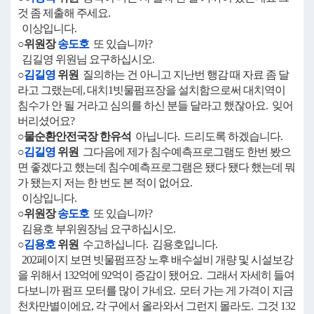
것 좀 제출해 주세요.
이상입니다.
○위원장
송도호
또 있습니까?
김길영 위원님 요구하십시오.
○
김길영
위원
질의하는 건 아니고 지난번 행감 때 자료 좀 달
라고 그랬는데, 대치1빗물펌프장을 설치함으로써 대치역이
침수가 안 될 거라고 심의를 하신 분들 달라고 했잖아요. 잊어
버리셨어요?
○물순환안전국장 한유석
아닙니다. 드리도록 하겠습니다.
○
김길영
위원
그다음에 제가 침수예측프로그램도 한번 봤으
면 좋겠다고 했는데 침수예측프로그램은 됐다 됐다 했는데 뭐
가 됐는지 저는 한 번도 본 적이 없어요.
이상입니다.
○위원장
송도호
또 있습니까?
김용호 부위원장님 요구하십시오.
○
김용호
위원
수고하십니다. 김용호입니다.
202페이지 보면 빗물펌프장 노후 배수설비 개량 및 시설보강
을 위해서 132억에 92억이 증감이 됐어요. 그래서 자세히 들여
다보니까 펌프 모터를 많이 가네요. 모터 가는 게 가격이 지금
천차만별이에요, 각 구에서 올라와서 그런지 몰라도. 그것 132