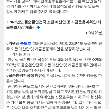
주시기를 당부드리며 관계공무원들께서는 오늘 예산안 심사
의 취지를 인지하시고 심사가 효율적으로 진행될 수 있도록
성실한 자세로 임해 주시기를 바랍니다.
1. 2023년도 물순환안전국 소관 예산안 및 기금운용계획안(서
울특별시장 제출)
(10시 20분)
○위원장
송도호
그러면 의사일정 제1항 2023년도 물순환안전
국 소관 예산안 및 기금운용계획안을 상정하겠습니다.
(의사봉 3타)
한유석 물순환안전국장은 오늘 회의에 참석하신 간부소개와
2023년도 물순환안전국 소관 예산안 및 기금운용계획안에 대
한 제안설명을 해 주시기 바랍니다.
○물순환안전국장 한유석
안녕하십니까? 물순환안전국장 한
유석입니다.
존경하는 송도호 도시안전건설위원회 위원장님, 김용호 부
위원장님, 박칠성 부위원장님 그리고 도시안전건설위원회 위
원님 여러분, 올 한 해 유례없는 집중호우는 저희 국의 현 상황
과 가야 할 방향을 다시금 일깨워 주었습니다. 그간 다각적으
로 수방대책을 추진하였으나 폭우피해를 방지하기에는 역부