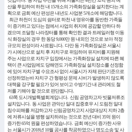
것입니다. 동 사업 추진을 위해 서울시는 4년간 32억 원의 예
산을 투입하여 하천 내 15개소의 가족화장실을 설치한다는 계
획으로 금회 예산 편성은 내년도 사업분 5개소에 해당합니다.
최근 하천이 도심의 쉼터로 하천 내 영유아를 동반한 가족들
이 증가하고 있다는 점에서 사업의 취지에 공감할 만하다 하
겠으며 조달청 나라장터를 통해 확인한 결과 트레일러형 이동
식 화장실의 경우 한 동당 9,000만 원 내외인 것으로 보아 적정
규모의 편성이라 사료됩니다. 다만 동 가족화장실은 서울시
가 시예산으로 설치 후 자치구로 위임하여 유지비를 지원해
주는 사업으로 자치구 입장에서는 가족화장실 설치에 따른 혜
택이 큰 사업임에도 당해연도 가족화장실 설치장소를 선정함
에 있어 자치구별 수요조사 없이 서울시가 자체 판단기준으로
선정하였는바 자치구 간 형평성 문제 시비가 발생하지 않도록
대책을 강구할 필요가 있어 보이고 수방기간 내 관리에도 철
저를 기해야 할 것으로 판단됩니다.
63쪽 도시개발특별회계입니다. 신림 공영차고자 빗물저류조
설치입니다. 동 사업은 관악산 일대 집중호우 시 도림천 일대
침수피해를 저감하고자 신림공영차고지 사업대상지 지하 2층
에 저류시설을 병행 설치하려는 것으로 전년 대비 35억 원이
증가한 65억 원을 편성하였습니다. 금회 예산이 증가한 사유
는 서울시가 2018년 10월 공사를 착공하였으나 명도소송 및 사