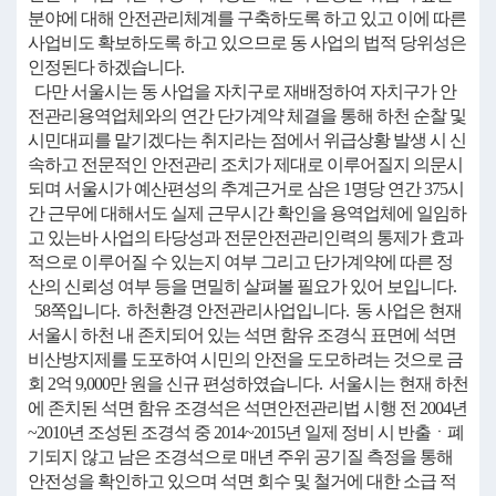
분야에 대해 안전관리체계를 구축하도록 하고 있고 이에 따른
사업비도 확보하도록 하고 있으므로 동 사업의 법적 당위성은
인정된다 하겠습니다.
다만 서울시는 동 사업을 자치구로 재배정하여 자치구가 안
전관리용역업체와의 연간 단가계약 체결을 통해 하천 순찰 및
시민대피를 맡기겠다는 취지라는 점에서 위급상황 발생 시 신
속하고 전문적인 안전관리 조치가 제대로 이루어질지 의문시
되며 서울시가 예산편성의 추계근거로 삼은 1명당 연간 375시
간 근무에 대해서도 실제 근무시간 확인을 용역업체에 일임하
고 있는바 사업의 타당성과 전문안전관리인력의 통제가 효과
적으로 이루어질 수 있는지 여부 그리고 단가계약에 따른 정
산의 신뢰성 여부 등을 면밀히 살펴볼 필요가 있어 보입니다.
58쪽입니다. 하천환경 안전관리사업입니다. 동 사업은 현재
서울시 하천 내 존치되어 있는 석면 함유 조경식 표면에 석면
비산방지제를 도포하여 시민의 안전을 도모하려는 것으로 금
회 2억 9,000만 원을 신규 편성하였습니다. 서울시는 현재 하천
에 존치된 석면 함유 조경석은 석면안전관리법 시행 전 2004년
~2010년 조성된 조경석 중 2014~2015년 일제 정비 시 반출ㆍ폐
기되지 않고 남은 조경석으로 매년 주위 공기질 측정을 통해
안전성을 확인하고 있으며 석면 회수 및 철거에 대한 소급 적