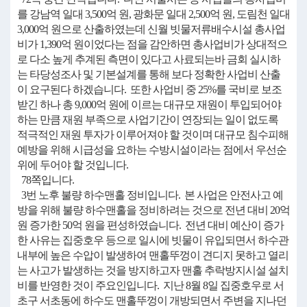
를 강남역 일대 3,500억 원, 광화문 일대 2,500억 원, 도림천 일대
3,000억 원으로 산출하였는데 신월 빗물저류배수시설 총사업
비가 1,390억 원이었다는 점을 감안하면 총사업비가 상대적으
로 다소 높게 추계된 측면이 있다고 사료되는바 금회 실시하
는 타당성조사 및 기본설계를 통해 보다 정확한 사업비 산출
이 요구된다 하겠습니다. 또한 사업비 중 25%를 국비로 보조
받긴 하나 총 9,000억 원에 이르는 대규모 재원이 투입되어야
하는 만큼 재원 부족으로 사업기간이 연장되는 일이 없도록
적극적인 재원 투자가 이루어져야 할 것이며 대규모 침수피해
예방을 위해 시급성을 요하는 수방시설이라는 점에서 우선순
위에 두어야 할 것입니다.
78쪽입니다.
3번 노후 불량 하수맨홀 정비입니다. 본 사업은 안전사고 예
방을 위해 불량 하수맨홀을 정비하려는 것으로 전년 대비 20억
원 증가한 50억 원을 편성하였습니다. 전년 대비 예산이 증가
한 사유는 집중호우 등으로 일시에 빗물이 유입되면서 하수관
내부에 높은 수압이 발생하여 맨홀뚜껑이 견디지 못하고 열리
는 사고가 발생하는 것을 방지하고자 맨홀 추락방지시설 설치
비를 반영한 것이 주요인입니다. 지난 8월 8일 집중호우로 서
초구 서초동에 하수도 맨홀뚜껑이 개방되면서 주변을 지나던