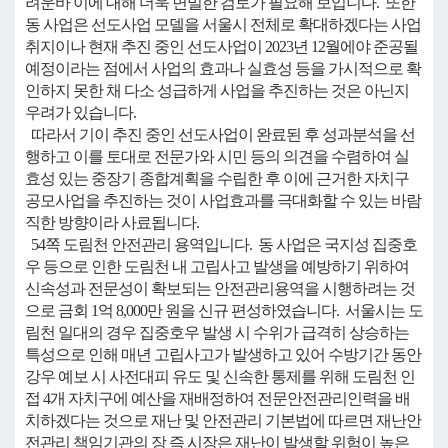
려운바 이에 대해 더욱 면밀한 검토가 필요해 보입니다. 또한
동 사업은 선도사업 모델을 서울시 전체로 확대하겠다는 사업
취지이나 현재 추진 중인 선도사업이 2023년 12월에야 준공될
예정이라는 점에서 사업의 효과나 실효성 등을 가시적으로 확
인하지 못한 채 다소 성급하게 사업을 추진하는 것은 아닌지
우려가 있습니다.
따라서 기이 추진 중인 선도사업이 완료된 후 성과분석을 선
행하고 이를 토대로 전문가와 시민 등의 의견을 수렴하여 실
효성 있는 중장기 종합계획을 수립한 후 이에 근거한 자치구
공모사업을 추진하는 것이 사업효과를 극대화할 수 있는 바람
직한 방향이라 사료됩니다.
54쪽 도림천 안전관리 용역입니다. 동 사업은 국지성 집중호
우 등으로 인한 도림천 내 고립사고 발생을 예방하기 위하여
신속성과 전문성이 확보되는 안전관리용역을 시행하려는 것
으로 금회 1억 8,000만 원을 신규 편성하였습니다. 서울시는 도
림천 일대의 경우 집중호우 발생 시 수위가 급격히 상승하는
특성으로 인해 매년 고립사고가 발생하고 있어 수방기간 동안
강우 예보 시 사전대피 유도 및 신속한 통제를 위해 도림천 인
접 4개 자치구에 예산을 재배정하여 전문안전관리인력을 배
치하겠다는 것으로 재난 및 안전관리 기본법에 따르면 재난안
전관리 책임기관의 장 즉 시장은 재난이 발생할 위험이 높은