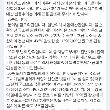
회계연도 결산이 아직 이루어지지 않아 순세계잉여금을 미편
성함에 따른 것입니다. 최근 3년간 물순환안전국 정책분야별
예산 변동추이는 아래 표를 참조해 주시기 바랍니다.
28쪽입니다.
분야별 검토의견입니다. 일반회계 세입예산안입니다. 물순
환안전국 소관 일반회계 세입예산안은 2022년 하반기 특별교
부세 교부액 감소, 국가하천 유지보수 국고보조금 감소 등 종
합하여 전년 대비 43.5% 감소한 총 113억 2,000만 원으로 편성
되었습니다.
29쪽 두 번째 단락입니다. 이 중 지방교부세가 전년 대비 전액
감소된 것은 2022년도에 지역현안 사업에 대한 재정수요, 재난
안전관리 등의 사유로 일시 편성되었던 특별교부세가 금회 미
편성된 것에 기인합니다.
30쪽 도시개발특별회계 예산안입니다. 물순환안전국 소관
도시개발특별회계 세입예산안은 빗물배수시설 설치 및 저류
조 설치 국고보조금을 편성하여 전년 대비 36.9%인 55억 3,400
만 원이 감소한 94억 6,600만 원이 편성되었습니다. 이는 강남
역 일대 침수방지 사업 종료에 따른 지방채 150억 원 감소에 따
른 것으로 금회 세입 추계액은 빗물배수시설 설치 및 저류조
설치에 따른 국고보조금입니다.