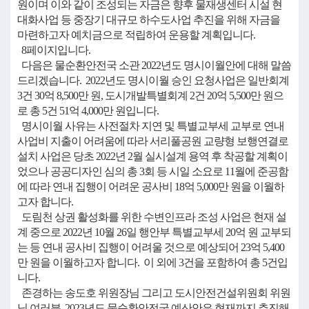
원이며 이와 같이 조성되는 자금은 향후 물재생센터 시설 현
대화사업 등 중장기 대규모 하수도사업 추진을 위해 자금을
마련하고자 예치금으로 적립하여 운용할 계획입니다.
8페이지입니다.
다음은 물순환안전국 소관 2022년도 명시이월안에 대해 말씀
드리겠습니다. 2022년도 명시이월 승인 요청사업은 일반회계
3건 30억 8,500만 원, 도시개발특별회계 2건 20억 5,500만 원으
로 총 5건 51억 4,000만 원입니다.
명시이월 사유는 사전절차 지연 및 특별교부세 교부로 연내
사업비 지출이 어려움에 따라 서리풀공원 교량형 보행연결로
설치 사업은 당초 2022년 2월 실시설계 용역 후 착공할 계획이
었으나 공공디자인 심의 총 3회 등 시일 소요로 11월에 준공함
에 따라 연내 집행이 어려운 공사비 18억 5,000만 원을 이월하
고자 합니다.
도림천 상권 활성화를 위한 수변인프라 조성 사업은 현재 설
계 중으로 2022년 10월 26일 행안부 특별교부세 20억 원 교부되
는 등 연내 공사비 집행이 어려울 것으로 예상되어 23억 5,400
만 원을 이월하고자 합니다. 이 외에 3건을 포함하여 총 5건입
니다.
존경하는 송도호 위원장님 그리고 도시안전건설위원회 위원
님 여러분, 2023년도 물순환안전국 예산안은 현재까지 추진해