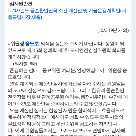
심사된안건
1. 2023년도 물순환안전국 소관 예산안 및 기금운용계획안(서
울특별시장 제출)
(10시 19분 개의)
○위원장
송도호
의석을 정돈해 주시기 바랍니다. 성원이 되
었으므로 제315회 정례회 제5차 도시안전건설위원회 회의를
개의하겠습니다.
(의사봉 3타)
존경하는 선배ㆍ동료위원 여러분, 안녕하십니까? 위원장 송
도호입니다.
연일 계속되는 예산안 심사에 최선을 다해 주시는 위원님들
의 노고에 진심으로 감사드립니다. 그리고 한유석 물순환안
전국장을 비롯한 관계공무원 여러분, 행정사무감사 수감에 이
어 2023년도 예산안을 준비하시느라 수고 많으셨습니다.
오늘 예산안 심사는 한정된 재원을 합리적이고 효율적으로
배분하여 적재적소에 예산이 편성될 수 있도록 모든 사업의
필요성과 타당성 그리고 우선순위를 검토하는 자리입니
다. 이에 위원님들께서는 그 어느 때보다도 면밀하게 심사해