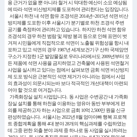
용 근거가 없을 뿐 아니라 철거 시 막대한 예산이 소요 예상됨
에 따라 석면 비산방지제를 도포하여 관리한다는 입장입니다.
서울시 하천 내 석면 함유 조경석은 2014년~2015년 석면 비산
방지제를 도포한 이후 서울시가 분기별로 하천 조경석 주변
공기를 측정하여 관리하고 있습니다. 하지만 하천 석면 함유
조경석의 경우 하천 범람 및 제방 붕괴 등으로 인해 표면이 벗
겨져 시민들에게 직접적으로 석면이 노출될 위험성을 항시 내
포하고 있고 석면의 경우 1987년 세계보건기구 산하 국제암연
구소가 지정한 1군 발암물질로 우리나라에서도 2009년부터 모
든 제품에 석면 사용을 금지하였고 건축물에 사용된 석면철거
사업을 실시하고 있다는 점에서 살펴보면 금회 석면 비산방지
제 도포 방식은 근본적인 석면 제거가 아니라는 점에서 사업
의 효과성이 의문시되는바 보다 적극적인 개선대책이 마련되
어야 할 것으로 여겨집니다.
가족화장실 설치 사업입니다. 동 사업은 수변공간 내 가족화
장실 설치를 통해 하천을 이용하는 영유아 동반 부부에게 편
의를 제공하고자 하는 사업으로 금회 10억 2,500만 원을 신규
편성하였습니다. 서울시는 2022년 8월 엄마아빠 행복 프로젝
트 종합계획을 통해 4대 분야 28개의 핵심과제를 수립하였는
데 그중 편한 외출 분야 과제 중 하나로 동 사업을 실시하려는