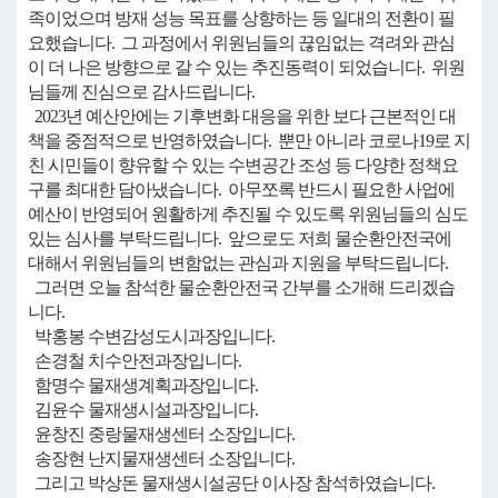
족이었으며 방재 성능 목표를 상향하는 등 일대의 전환이 필
요했습니다. 그 과정에서 위원님들의 끊임없는 격려와 관심
이 더 나은 방향으로 갈 수 있는 추진동력이 되었습니다. 위원
님들께 진심으로 감사드립니다.
2023년 예산안에는 기후변화 대응을 위한 보다 근본적인 대
책을 중점적으로 반영하였습니다. 뿐만 아니라 코로나19로 지
친 시민들이 향유할 수 있는 수변공간 조성 등 다양한 정책요
구를 최대한 담아냈습니다. 아무쪼록 반드시 필요한 사업에
예산이 반영되어 원활하게 추진될 수 있도록 위원님들의 심도
있는 심사를 부탁드립니다. 앞으로도 저희 물순환안전국에
대해서 위원님들의 변함없는 관심과 지원을 부탁드립니다.
그러면 오늘 참석한 물순환안전국 간부를 소개해 드리겠습
니다.
박홍봉 수변감성도시과장입니다.
손경철 치수안전과장입니다.
함명수 물재생계획과장입니다.
김윤수 물재생시설과장입니다.
윤창진 중랑물재생센터 소장입니다.
송장현 난지물재생센터 소장입니다.
그리고 박상돈 물재생시설공단 이사장 참석하였습니다.