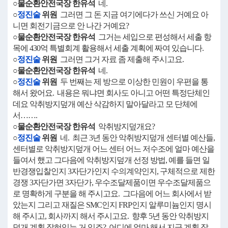
○물순환안전국장 한유석
네.
○
정진술
위원
그러면 그 돈 지금 여기에다가 쓰신 거예요 아
니면 회전기금으로 안 나간 거예요?
○물순환안전국장 한유석
그거는 세입으로 편성해서 세출 항
목에 430억 특별회계 활용해서 세출 계획에 짜여 있습니다.
○
정진술
위원
그러면 그거 자료 좀 제출해 주시고요.
○물순환안전국장 한유석
네.
○
정진술
위원
두 번째는 제 방으로 이상한 민원이 우편을 통
해서 왔어요. 내용은 뭐냐면 회사도 아니고 어떤 특정단체인
데요 악취방지덮개 예산 삭감하지 말아달라고 모 단체에
서…….
○물순환안전국장 한유석
악취방지덮개요?
○
정진술
위원
네. 최근 3년 동안 악취방지덮개 센터별 예산들,
센터별로 악취방지덮개 어느 센터 어느 저수조에 얼마 예산을
들여서 했고 그다음에 악취방지덮개 선정 방법, 예를 들면 일
반경쟁입찰인지 3자단가인지 수의계약인지, 구체적으로 제한
경쟁 3자단가면 3자단가, 우수조달제품이면 우수조달제품으
로 명확하게 구분을 해 주시고요. 그다음에 어느 회사에서 받
았는지 그리고 재질은 SMC인지 FRP인지 알루미늄인지 명시
해 주시고, 회사까지 해서 주시고요. 향후 5년 동안 악취방지
덮개 계획 잡혀있는 거 있죠? 어디에 얼마 해서 지금 계획 잡