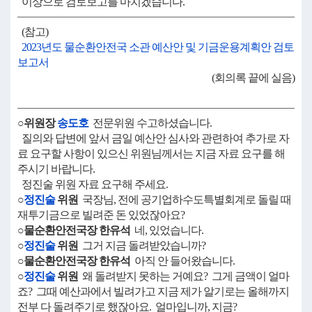
이상으로 검토보고를 마치겠습니다.
(참고)
2023년도 물순환안전국 소관 예산안 및 기금운용계획안 검토
보고서
(회의록 끝에 실음)
○위원장
송도호
전문위원 수고하셨습니다.
질의와 답변에 앞서 금일 예산안 심사와 관련하여 추가로 자
료 요구할 사항이 있으신 위원님께서는 지금 자료 요구를 해
주시기 바랍니다.
정진술 위원 자료 요구해 주세요.
○
정진술
위원
국장님, 전에 공기업하수도특별회계로 돌릴 때
재투기금으로 빌려준 돈 있었잖아요?
○물순환안전국장 한유석
네, 있었습니다.
○
정진술
위원
그거 지금 돌려받았습니까?
○물순환안전국장 한유석
아직 안 들어왔습니다.
○
정진술
위원
왜 돌려받지 못하는 거예요? 그게 금액이 얼마
죠? 그때 예산과에서 빌려가고 지금 제가 알기로는 올해까지
전부 다 돌려주기로 했잖아요. 얼마입니까, 지금?