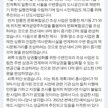
진계획의 일환으로 서울을 수변중심의 도시공간으로 재편하
기 위한 실행전략을 수립하기에 앞서 시민체감도 제고를 위해
추진되는 시 선도사업입니다.
먼저 정릉천 문화복합공간 조성 사업은 정릉천 제기동 271-50
에 위치한 복개공영주차장을 활용하여 문화복합공간을 조성
하려는 것으로 전년 대비 16억 원이 증가한 23억 원을 편성하
였습니다. 다음으로 홍제천 역사ㆍ문화 명소 조성 사업은 홍
제천 상류와 인접한 역사문화시설을 연계하여 수변 중심의 역
사문화거리를 조성하려는 것으로 전년 대비 23억 원이 증가한
31억 원을 편성하였습니다.
40쪽 도림천 상권활성화를 위한 수변인프라 조성 사업은 도
림천 주변 상권과 연계하여 지역상권을 활성화할 수 있는 수
변공간을 조성하려는 것으로 전년 대비 13억 원이 감소한 13억
원을 편성하였습니다.
41쪽 하단 보겠습니다. 이는 최초 계획 대비 총사업비가 약
56% 이상 증가된 것으로 사전에 관련 기관 심의 절차 이행에
만전을 기하고 지장물 조사를 철저히 하였다면 이같이 불필요
한 사업비 증가가 없었을 것이라는 점에서 다소 성급한 사업
추진이 아니었나 생각됩니다. 2022년 본예산안 예비심사 당시
에도 사업이 다소 성급하게 추진되고 있음을 지적한 바 있다