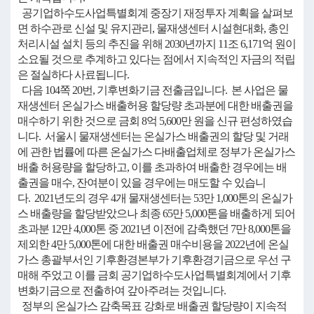
공기업하수도사업특별회계 중장기 재정투자 계획을 살펴보
면 하수관로 신설 및 유지관리, 물재생센터 시설현대화, 총인
처리시설 설치 등의 추진을 위해 2030년까지 11조 6,171억 원이
소요될 것으로 추계하고 있다는 점에서 지속적인 자금의 적립
은 절실하다 사료됩니다.
다음 104쪽 20번, 기후변화기금 전출금입니다. 본 사업은 물
재생센터 온실가스 배출허용 할당량 초과분에 대한 배출권을
매수하기 위한 것으로 금회 8억 5,600만 원을 신규 편성하였습
니다. 서울시 물재생센터는 온실가스 배출권의 할당 및 거래
에 관한 법률에 따른 온실가스 다배출업체로 정부가 온실가스
배출 허용량을 할당하고, 이를 초과하여 배출한 경우에는 배
출권을 매수, 잔여분이 있을 경우에는 매도할 수 있습니
다. 2021년도의 경우 4개 물재생센터는 53만 1,000톤의 온실가
스 배출량을 할당받았으나 최종 65만 5,000톤을 배출하게 되어
초과분 12만 4,000톤 중 2021년 이전에 감축했던 7만 8,000톤을
제외한 4만 5,000톤에 대한 배출권 매수비용을 2022년에 온실
가스 총괄부서인 기후환경본부가 기후환경기금으로 우선 구
매해 주었고 이를 금회 공기업하수도사업특별회계에서 기후
변화기금으로 전출하여 갚아주려는 것입니다.
정부의 온실가스 감축목표 강화로 배출권 할당량이 지속적