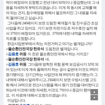
억이 배정되어 요청했고 전년 대비 92억이나 증감했는데 그 내
용을 자세하게 부탁드리겠습니다. 이게 꼭 동시에 교체를 해
야 되는 건지, 침수예방을 위해서 필요하지만 그 내용을 자세
히 들여다보고 싶습니다.
그다음에 240페이지 보면 도림천 복개철거 및 친수공간 조성
사업을 하고 있어요. 거기 보면 자전거도로 저수호안 설치 해
서 37억이 배청되어 있거든요. 37억에 대한 내역을 자세하게
자료를 요청합니다.
한강사업본부에서 하는 자전거하고 여기는 별개입니까?
○물순환안전국장 한유석
도림천은 별개입니다.
○
김용호
위원
이 천은 물순환안전국에서 하는 거지요?
○물순환안전국장 한유석
네.
○
김용호
위원
그다음에 방학천 위험 옹벽 보강공사가 32억 되
어 있는데 이게 계속 올해까지 하는 공사 같은데 이것도 9억이
증가됐어요. 단기간하는 사업인데 왜 9억까지 증가했는지 그
내역에 대해서 알려주시고, 256페이지 보면 수방시스템 고도
화 해서 24억으로 전산시스템을 해서 뭔가 안전을 대비한다고
하는데 이것에 대한 자세한, 이것도 7억이나 증감이 됐어
▲
요. 이 자료에 대해서 요청드리겠습니다.
▼
이상입니다.