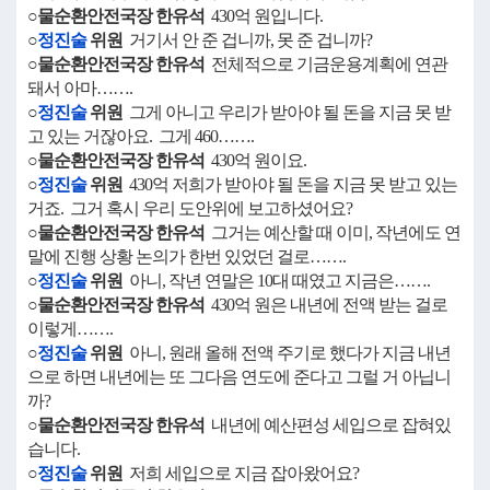
○물순환안전국장 한유석
430억 원입니다.
○
정진술
위원
거기서 안 준 겁니까, 못 준 겁니까?
○물순환안전국장 한유석
전체적으로 기금운용계획에 연관
돼서 아마…….
○
정진술
위원
그게 아니고 우리가 받아야 될 돈을 지금 못 받
고 있는 거잖아요. 그게 460…….
○물순환안전국장 한유석
430억 원이요.
○
정진술
위원
430억 저희가 받아야 될 돈을 지금 못 받고 있는
거죠. 그거 혹시 우리 도안위에 보고하셨어요?
○물순환안전국장 한유석
그거는 예산할 때 이미, 작년에도 연
말에 진행 상황 논의가 한번 있었던 걸로…….
○
정진술
위원
아니, 작년 연말은 10대 때였고 지금은…….
○물순환안전국장 한유석
430억 원은 내년에 전액 받는 걸로
이렇게…….
○
정진술
위원
아니, 원래 올해 전액 주기로 했다가 지금 내년
으로 하면 내년에는 또 그다음 연도에 준다고 그럴 거 아닙니
까?
○물순환안전국장 한유석
내년에 예산편성 세입으로 잡혀있
습니다.
○
정진술
위원
저희 세입으로 지금 잡아왔어요?