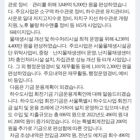
관로 정비ㆍ관리를 위해 3,849억 9,200만 원을 편성하였습니
다. 주요사업은 소구역 하수관로 정비, 하수관로 유지관리비,
서운로 일대 저지고지수로 정비, 자치구 지선 하수관로 개량
지원, 노후 불량 하수맨홀 정비 등 165개 사업입니다.
6페이지입니다.
물재생시설 개선 및 하수처리시설 최적 운영을 위해 4,238억
4,400만 원을 편성하였습니다. 주요사업은 서울물재생시설공
단 위탁사업비, 중랑ㆍ난지물재생센터 운영, 난지물재생센터
3차 총인처리시설 설치, 차집관로 성능 개선 등 61개 사업입니
다. 그 외 행정운영경비 및 재무활동 등에 1,101억 2,300만 원을
편성하였습니다. 주요내역은 재무활동, 행정운영경비, 예비
비 등입니다.
다음은 기금 운용계획이 되겠습니다.
하수도사업 회전기금 기금운용계획안에 대해 말씀드리겠습
니다. 하수도사업 회전기금은 서울특별시 하수도사업 회전기
금 설치 및 운용 조례에 근거하여 설치 운영하고 있으며 내년
도 수입 및 지출규모는 총 696억 원으로 2022년도 496억 원 대
비 200억 원이 증가되었습니다. 이는 특별회계전입금 200억
원을 추가로 기금으로 편성함에 따른 것입니다.
자금 조성내역은 전입금 200억 원, 전년도 예치금 회수 496억