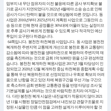
업부지 내 무단 점유자의 이전 불응에 따른 공사 부지확보 불
가로 공사가 지연되었다가 2022년 4월에야 소송 승소로 인해
공사가 다시 탄력이 붙을 것으로 예상됨에 따른 것입니다. 동
사업은 2016년부터 2025년까지 계획된 사업으로 그동안의 소
송 등으로 인해 현재 공정률은 36%대에 머물러 있는 실정이므
로 추후 공사가 빠르게 진행될 수 있도록 보다 적극적인 예산
투입이 요구된다 하겠습니다.
64쪽입니다. 봉천천 하천복원 사업입니다. 동 사업은 봉천천
복개하천 주변지역 교통체계 개선으로 봉천로 통과 교통량이
감소됨에 따라 봉천천을 생태하천으로 복원하여 주변지역 재
생을 촉진하려는 것으로 금회 1억 9,000만 원을 신규 편성하였
습니다. 봉천천 복개하천 복원사업은 2017년 3월 타당성이 인
정되었고 2020년 12월 복개하천 중심 하천복원 종합계획 수립
을 통해 우선 복원하천으로 선정되었으나 우회로 확보의 어려
움으로 난항을 겪고 있던 차에 복원구간을 우선 가능 구간으
로 축소하여 금회 변화된 교통환경 등을 반영 타당성 조사 및
기본설계를 실시하려는 것으로 바람직한 조치라 여겨집니
다. 다만 봉천천 복개 시설은 내진설계가 적용되지 않아 2021
년 11월 시행된 정밀안전점검에서 내진보강 관찰구조물로 지
정된 시설물인 만큼 이 점을 고려한 설계가 이루어져야 할 것