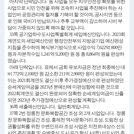
마지막 단락입니다. 동 사업들 모두 치수안전성 확보를 위한
사업으로 시민 안전을 위해 조속히 사업을 추진해야 하는 사
업인바 공정관리에 철저를 기해야 할 것이며, 공사지연 등으
로 인해 국비가 반납되거나 추후 교부액이 감소하여 시비 부
담이 가중되지 않도록 해야 할 것입니다.
33쪽 공기업하수도사업특별회계 세입예산안입니다. 2023회
계연도의 세입예산안은 행정안전부의 지방공기업 예산편성
지침을 준수하여 복식부기방식으로 사업수익 7,622억 800만
원과 자본적수입 1,241억 9,200만 원 등 총 8,864억 원을 편성하
였습니다.
아래 단락입니다. 표에서 금회 유보자금은 전년 최종예산 대
비 772억 2,100만 원 감소한 211억 2,900만 원이 편성되었는데
이는 2021회계연도 결산 이후 추가경정예산으로 편성하였던
순세계잉여금을 2023년 본예산에 미편성함에 따른 것으로
2022회계연도 결산이 완료되어 정확한 순세계잉여금이 산출
되면 2023년 추가경정예산으로 편성할 계획입니다.
36쪽 세출예산안입니다. 일반회계입니다.
37쪽 2번 정릉천 문화복합공간 조성 외 2개 사업입니다. 정릉
천 문화복합공간 조성, 홍제천 역사문화거리 조성, 도림천 상
권활성화를 위한 수변인프라 조성 사업은 지천르네상스 선도
사업 추진계획 및 수변중심 도시공간 혁신 시(市) 선도사업 추