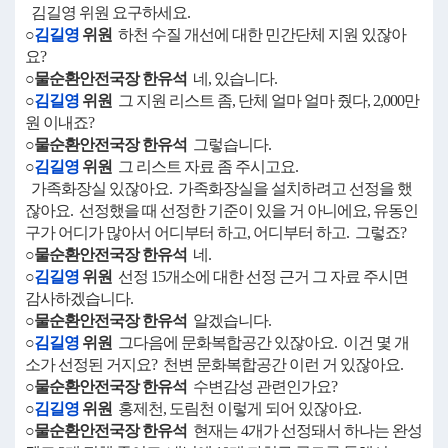
김길영 위원 요구하세요.
○
김길영
위원
하천 수질 개선에 대한 민간단체 지원 있잖아
요?
○물순환안전국장 한유석
네, 있습니다.
○
김길영
위원
그 지원 리스트 좀, 단체 얼마 얼마 줬다, 2,000만
원 이내죠?
○물순환안전국장 한유석
그렇습니다.
○
김길영
위원
그 리스트 자료 좀 주시고요.
가족화장실 있잖아요. 가족화장실을 설치하려고 선정을 했
잖아요. 선정했을 때 선정한 기준이 있을 거 아니에요, 유동인
구가 어디가 많아서 어디부터 하고, 어디부터 하고. 그렇죠?
○물순환안전국장 한유석
네.
○
김길영
위원
선정 15개소에 대한 선정 근거 그 자료 주시면
감사하겠습니다.
○물순환안전국장 한유석
알겠습니다.
○
김길영
위원
그다음에 문화복합공간 있잖아요. 이건 몇 개
소가 선정된 거지요? 천변 문화복합공간 이런 거 있잖아요.
○물순환안전국장 한유석
수변감성 관련인가요?
○
김길영
위원
홍제천, 도림천 이렇게 되어 있잖아요.
○물순환안전국장 한유석
현재는 4개가 선정돼서 하나는 완성