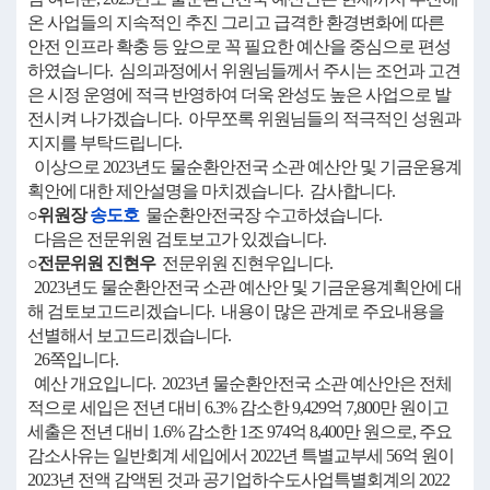
온 사업들의 지속적인 추진 그리고 급격한 환경변화에 따른
안전 인프라 확충 등 앞으로 꼭 필요한 예산을 중심으로 편성
하였습니다. 심의과정에서 위원님들께서 주시는 조언과 고견
은 시정 운영에 적극 반영하여 더욱 완성도 높은 사업으로 발
전시켜 나가겠습니다. 아무쪼록 위원님들의 적극적인 성원과
지지를 부탁드립니다.
이상으로 2023년도 물순환안전국 소관 예산안 및 기금운용계
획안에 대한 제안설명을 마치겠습니다. 감사합니다.
○위원장
송도호
물순환안전국장 수고하셨습니다.
다음은 전문위원 검토보고가 있겠습니다.
○전문위원 진현우
전문위원 진현우입니다.
2023년도 물순환안전국 소관 예산안 및 기금운용계획안에 대
해 검토보고드리겠습니다. 내용이 많은 관계로 주요내용을
선별해서 보고드리겠습니다.
26쪽입니다.
예산 개요입니다. 2023년 물순환안전국 소관 예산안은 전체
적으로 세입은 전년 대비 6.3% 감소한 9,429억 7,800만 원이고
세출은 전년 대비 1.6% 감소한 1조 974억 8,400만 원으로, 주요
감소사유는 일반회계 세입에서 2022년 특별교부세 56억 원이
2023년 전액 감액된 것과 공기업하수도사업특별회계의 2022