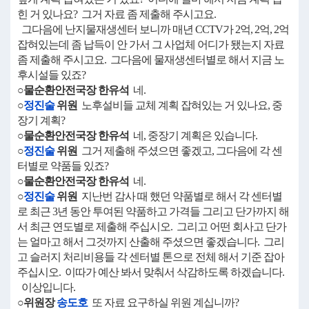
힌 거 있나요? 그거 자료 좀 제출해 주시고요.
그다음에 난지물재생센터 보니까 매년 CCTV가 2억, 2억, 2억
잡혀있는데 좀 납득이 안 가서 그 사업체 어디가 됐는지 자료
좀 제출해 주시고요. 그다음에 물재생센터별로 해서 지금 노
후시설들 있죠?
○물순환안전국장 한유석
네.
○
정진술
위원
노후설비들 교체 계획 잡혀있는 거 있나요, 중
장기 계획?
○물순환안전국장 한유석
네, 중장기 계획은 있습니다.
○
정진술
위원
그거 제출해 주셨으면 좋겠고, 그다음에 각 센
터별로 약품들 있죠?
○물순환안전국장 한유석
네.
○
정진술
위원
지난번 감사 때 했던 약품별로 해서 각 센터별
로 최근 3년 동안 투여된 약품하고 가격들 그리고 단가까지 해
서 최근 연도별로 제출해 주십시오. 그리고 어떤 회사고 단가
는 얼마고 해서 그것까지 산출해 주셨으면 좋겠습니다. 그리
고 슬러지 처리비용들 각 센터별 톤으로 전체 해서 기준 잡아
주십시오. 이따가 예산 봐서 맞춰서 삭감하도록 하겠습니다.
이상입니다.
○위원장
송도호
또 자료 요구하실 위원 계십니까?