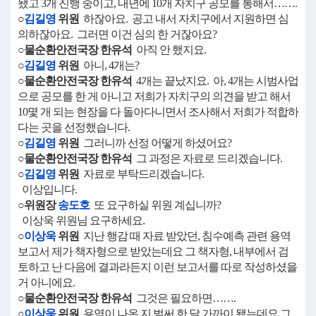
됐고 3개 진행 중이고, 내년에 10개 자치구 공모를 통해서…….
○
김길영
위원
하잖아요. 공고 내서 자치구에서 지원하면 심
의하잖아요. 그러면 이건 심의 한 거잖아요?
○물순환안전국장 한유석
아직 안 했지요.
○
김길영
위원
아니, 4개는?
○물순환안전국장 한유석
4개는 끝났지요. 아, 4개는 시범사업
으로 공모를 한 게 아니고 저희가 자치구의 의견을 받고 해서
10몇 개 되는 현장을 다 돌아다니면서 조사해서 저희가 적합하
다는 곳을 선정했습니다.
○
김길영
위원
그러니까 선정 어떻게 하셨어요?
○물순환안전국장 한유석
그 과정은 자료로 드리겠습니다.
○
김길영
위원
자료로 부탁드리겠습니다.
이상입니다.
○위원장
송도호
또 요구하실 위원 계십니까?
이상욱 위원님 요구하세요.
○
이상욱
위원
지난 행감 때 자료 받았던, 침수예측 관련 용역
보고서 제가 책자형으로 받았는데요 그 책자형, 내부에서 검
토하고 난 다음에 결과라든지 이런 보고서를 따로 작성하셨을
거 아니에요.
○물순환안전국장 한유석
그것은 필요하면…….
○
이상욱
위원
용역이 나온 지 벌써 한 달 가까이 됐는데요 그