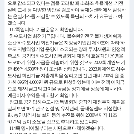
으로 감소되고 있다는 점을 고려할 때 소화조 효율개선, 기전
설비 교체 등 다양한 방안을 검토하여 물재생센터에서 발생하
는 온실가스를 저감할 수 있도록 특단의 조치가 요구된다 하
겠습니다.
112쪽입니다. 기금운용 계획안입니다.
하수도사업 회전기금입니다. 물순환안전국 물재생계획과
소관 하수도사업 회전기금은 지방공기업법 제39조에 따라 하
수도 지방직영기업 운영에 소요되는 장래 투자재원의 안정적
확보와 공기업하수도사업특별회계 재정의 효율적인 운영을
도모하기 위한 자금을 적립하기 위한 것으로 2022회계연도 기
준 496억 4,600만 원이 조성된 상태입니다. 2023회계연도 하수
도사업 회전기금 지출계획을 살펴보면 전년 대비 200억 원 증
가한 696억 4,600만 원 규모로 편성하였는데 이는 전액 예치금
으로 제2시금고의 고이율 공금성 정기예금 상품에 예치하여
예금이자 수익을 제고할 계획입니다.
참고로 공기업하수도사업특별회계 중장기 재정투자 계획을
살펴보면 하수관로 신설 및 유지관리, 물재생센터 시설현대
화, 총인처리시설 설치 등의 추진을 위해 2030년까지 11조
6,171억 원이 소요될 것으로 추계하고 있습니다.
114쪽 명시이월부터는 서면으로 대체하겠습니다.