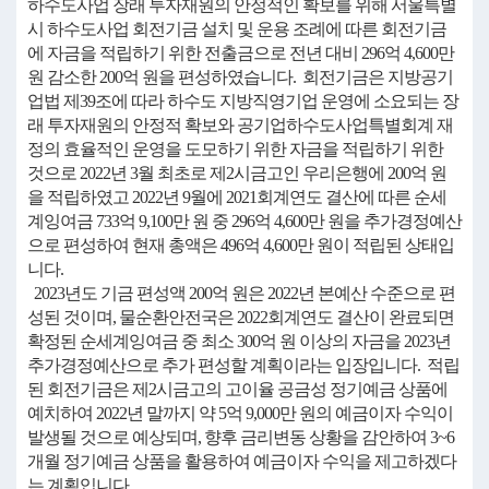
하수도사업 장래 투자재원의 안정적인 확보를 위해 서울특별
시 하수도사업 회전기금 설치 및 운용 조례에 따른 회전기금
에 자금을 적립하기 위한 전출금으로 전년 대비 296억 4,600만
원 감소한 200억 원을 편성하였습니다. 회전기금은 지방공기
업법 제39조에 따라 하수도 지방직영기업 운영에 소요되는 장
래 투자재원의 안정적 확보와 공기업하수도사업특별회계 재
정의 효율적인 운영을 도모하기 위한 자금을 적립하기 위한
것으로 2022년 3월 최초로 제2시금고인 우리은행에 200억 원
을 적립하였고 2022년 9월에 2021회계연도 결산에 따른 순세
계잉여금 733억 9,100만 원 중 296억 4,600만 원을 추가경정예산
으로 편성하여 현재 총액은 496억 4,600만 원이 적립된 상태입
니다.
2023년도 기금 편성액 200억 원은 2022년 본예산 수준으로 편
성된 것이며, 물순환안전국은 2022회계연도 결산이 완료되면
확정된 순세계잉여금 중 최소 300억 원 이상의 자금을 2023년
추가경정예산으로 추가 편성할 계획이라는 입장입니다. 적립
된 회전기금은 제2시금고의 고이율 공금성 정기예금 상품에
예치하여 2022년 말까지 약 5억 9,000만 원의 예금이자 수익이
발생될 것으로 예상되며, 향후 금리변동 상황을 감안하여 3~6
개월 정기예금 상품을 활용하여 예금이자 수익을 제고하겠다
는 계획입니다.