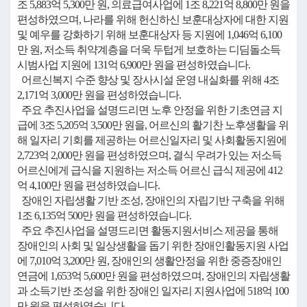
조 5,883억 5,300만 원, 의료급여사업에 1조 8,221억 8,800만 원을
편성하였으며, 나라를 위해 헌신하신 보훈대상자에 대한 지원
및 예우를 강화하기 위해 보훈대상자 등 지원에 1,046억 6,100
만 원, 저소득 취약계층을 더욱 두텁게 보호하는 디딤돌소득
시범사업 지원에 131억 6,900만 원을 편성하였습니다.
어르신복지 수준 향상 및 장사시설 운영 내실화를 위해 4조
2,171억 3,000만 원을 편성하였습니다.
주요 추진사업을 설명드리면 노후 안정을 위한 기초연금 지
급에 3조 5,205억 3,500만 원을, 어르신의 활기찬 노후생활을 위
해 일자리 기회를 제공하는 어르신일자리 및 사회활동지원에
2,723억 2,000만 원을 편성하였으며, 결식 우려가 있는 저소득
어르신에게 급식을 지원하는 저소득 어르신 급식 제공에 412
억 4,100만 원을 편성하였습니다.
장애인 자립생활 기반 조성, 장애인의 자립기반 구축을 위해
1조 6,135억 500만 원을 편성하였습니다.
주요 추진사업을 설명드리면 활동지원서비스 제공을 통해
장애인의 사회 및 일상생활을 돕기 위한 장애인활동지원 사업
에 7,010억 3,200만 원, 장애인의 생활안정을 위한 중증장애인
연금에 1,653억 5,600만 원을 편성하였으며, 장애인의 자립생활
과 소득기반 조성을 위한 장애인 일자리 지원사업에 518억 100
만 원을 편성하였습니다.