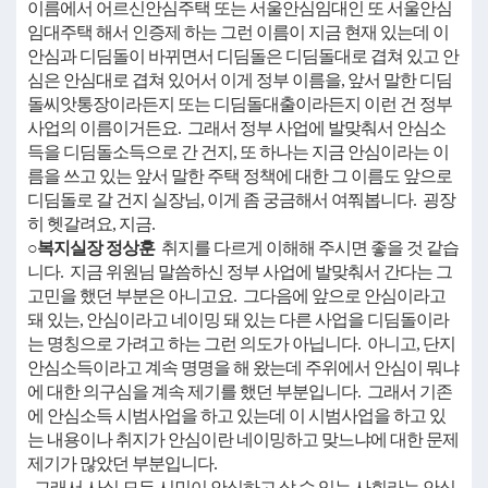
이름에서 어르신안심주택 또는 서울안심임대인 또 서울안심
임대주택 해서 인증제 하는 그런 이름이 지금 현재 있는데 이
안심과 디딤돌이 바뀌면서 디딤돌은 디딤돌대로 겹쳐 있고 안
심은 안심대로 겹쳐 있어서 이게 정부 이름을, 앞서 말한 디딤
돌씨앗통장이라든지 또는 디딤돌대출이라든지 이런 건 정부
사업의 이름이거든요. 그래서 정부 사업에 발맞춰서 안심소
득을 디딤돌소득으로 간 건지, 또 하나는 지금 안심이라는 이
름을 쓰고 있는 앞서 말한 주택 정책에 대한 그 이름도 앞으로
디딤돌로 갈 건지 실장님, 이게 좀 궁금해서 여쭤봅니다. 굉장
히 헷갈려요, 지금.
○복지실장 정상훈
취지를 다르게 이해해 주시면 좋을 것 같습
니다. 지금 위원님 말씀하신 정부 사업에 발맞춰서 간다는 그
고민을 했던 부분은 아니고요. 그다음에 앞으로 안심이라고
돼 있는, 안심이라고 네이밍 돼 있는 다른 사업을 디딤돌이라
는 명칭으로 가려고 하는 그런 의도가 아닙니다. 아니고, 단지
안심소득이라고 계속 명명을 해 왔는데 주위에서 안심이 뭐냐
에 대한 의구심을 계속 제기를 했던 부분입니다. 그래서 기존
에 안심소득 시범사업을 하고 있는데 이 시범사업을 하고 있
는 내용이나 취지가 안심이란 네이밍하고 맞느냐에 대한 문제
제기가 많았던 부분입니다.
그래서 사실 모든 시민이 안심하고 살 수 있는 사회라는 안심