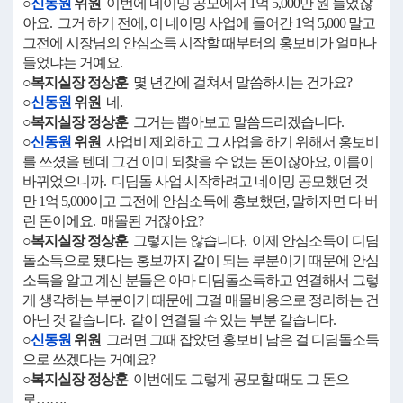
○
신동원
위원
이번에 네이밍 공모에서 1억 5,000만 원 들었잖
아요. 그거 하기 전에, 이 네이밍 사업에 들어간 1억 5,000 말고
그전에 시장님의 안심소득 시작할 때부터의 홍보비가 얼마나
들었냐는 거예요.
○복지실장 정상훈
몇 년간에 걸쳐서 말씀하시는 건가요?
○
신동원
위원
네.
○복지실장 정상훈
그거는 뽑아보고 말씀드리겠습니다.
○
신동원
위원
사업비 제외하고 그 사업을 하기 위해서 홍보비
를 쓰셨을 텐데 그건 이미 되찾을 수 없는 돈이잖아요, 이름이
바뀌었으니까. 디딤돌 사업 시작하려고 네이밍 공모했던 것
만 1억 5,000이고 그전에 안심소득에 홍보했던, 말하자면 다 버
린 돈이에요. 매몰된 거잖아요?
○복지실장 정상훈
그렇지는 않습니다. 이제 안심소득이 디딤
돌소득으로 됐다는 홍보까지 같이 되는 부분이기 때문에 안심
소득을 알고 계신 분들은 아마 디딤돌소득하고 연결해서 그렇
게 생각하는 부분이기 때문에 그걸 매몰비용으로 정리하는 건
아닌 것 같습니다. 같이 연결될 수 있는 부분 같습니다.
○
신동원
위원
그러면 그때 잡았던 홍보비 남은 걸 디딤돌소득
으로 쓰겠다는 거예요?
○복지실장 정상훈
이번에도 그렇게 공모할 때도 그 돈으
로…….