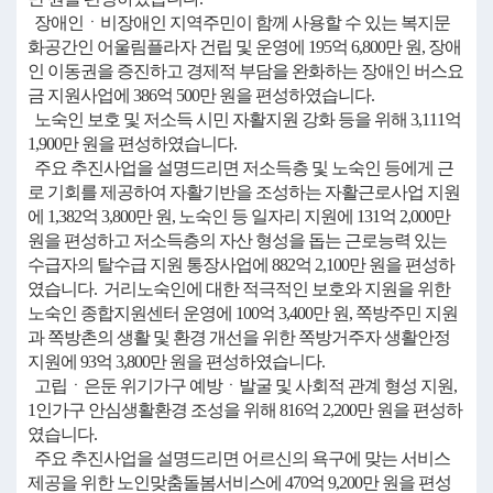
장애인ㆍ비장애인 지역주민이 함께 사용할 수 있는 복지문
화공간인 어울림플라자 건립 및 운영에 195억 6,800만 원, 장애
인 이동권을 증진하고 경제적 부담을 완화하는 장애인 버스요
금 지원사업에 386억 500만 원을 편성하였습니다.
노숙인 보호 및 저소득 시민 자활지원 강화 등을 위해 3,111억
1,900만 원을 편성하였습니다.
주요 추진사업을 설명드리면 저소득층 및 노숙인 등에게 근
로 기회를 제공하여 자활기반을 조성하는 자활근로사업 지원
에 1,382억 3,800만 원, 노숙인 등 일자리 지원에 131억 2,000만
원을 편성하고 저소득층의 자산 형성을 돕는 근로능력 있는
수급자의 탈수급 지원 통장사업에 882억 2,100만 원을 편성하
였습니다. 거리노숙인에 대한 적극적인 보호와 지원을 위한
노숙인 종합지원센터 운영에 100억 3,400만 원, 쪽방주민 지원
과 쪽방촌의 생활 및 환경 개선을 위한 쪽방거주자 생활안정
지원에 93억 3,800만 원을 편성하였습니다.
고립ㆍ은둔 위기가구 예방ㆍ발굴 및 사회적 관계 형성 지원,
1인가구 안심생활환경 조성을 위해 816억 2,200만 원을 편성하
였습니다.
주요 추진사업을 설명드리면 어르신의 욕구에 맞는 서비스
제공을 위한 노인맞춤돌봄서비스에 470억 9,200만 원을 편성