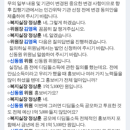
무의 일부 내용 및 기관이 변경된 중요한 변경 사항이므로 향
후 집행기관에서는 민간위탁 기관 선정 전에 변경 동의안을
제출하여 주시기 바랍니다.
○복지실장 정상훈
네, 그렇게 하겠습니다.
○위원장
김영옥
꼼꼼히 잘 챙겨주십시오.
○복지실장 정상훈
네, 알겠습니다.
○위원장
김영옥
다음은 질의답변을 진행하겠습니다.
질의하실 위원님께서는 발언 신청하여 주시기 바랍니다.
신동원 위원님 말씀하여 주시기 바랍니다.
○
신동원
위원
신동원 위원입니다.
실장님, 좀 전에 디딤돌소득에 관한 질의를 했는데요. 전에
안심소득이라고 우리가 했을 때 홍보비나 여러 가지 노력들을
많이 하셨을 텐데 그 홍보비가 전체 얼마입니까?
○복지실장 정상훈
1억 5,100만 원입니다.
○
신동원
위원
홍보비가요?
○복지실장 정상훈
네.
○
신동원
위원
이번에 그러면 디딤돌소득 공모하고 투표한 것
도 전체 예산 1억 5,000 들지 않았어요?
○복지실장 정상훈
공모에 디딤돌소득 전체적인 홍보까지 포
함해서 금년에 든 게 1억 5,100만 원입니다.