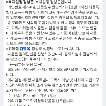
○복지실장 정상훈
복지실장 정상훈입니다.
의안번호 제2241호 신동원 위원님께서 대표발의하신 서울특
별시 고독사 예방 및 사회적 고립가구 안전망 확충을 위한 조
례 일부개정조례안에 대한 집행부 의견을 말씀드리겠습니다.
동 조례안은 사회적 고립 예방을 위한 시장의 책무를 강화하
고, 고독사 위험에 노출된 사람들의 물품ㆍ서비스 또는 현금
이나 바우처 등을 지원할 수 있는 근거를 마련함으로써 서울
시의 고독사 예방과 사회적 고립가구 안전망 확충을 도모하는
것으로 원안에 동의합니다.
○위원장
김영옥
정상훈 실장님 수고하셨습니다.
다음은 질의답변을 진행하겠습니다. 질의하실 위원님께서
는 발언 신청하여 주시기 바랍니다.
(응답하는 위원 없음)
질의하신 위원님이 안 계시므로 질의답변을 모두 마치겠습
니다.
의사일정 제2항 서울특별시 고독사 예방 및 사회적 고립가구
안전망 확충을 위한 조례 일부개정조례안을 원안대로 의결하
고자 하는데 위원님 여러분, 이의 없으십니까?
(「없습니다.」하는 위원 있음)
이의가 없으므로 가결되었음을 선포합니다.
(의사봉 3타)