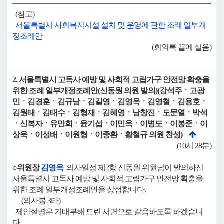
(참고)
서울특별시 사회복지시설 설치 및 운영에 관한 조례 일부개
정조례안
(회의록 끝에 실음)
2. 서울특별시 고독사 예방 및 사회적 고립가구 안전망 확충을
위한 조례 일부개정조례안(신동원 의원 발의)(강석주ㆍ고광
민ㆍ김경훈ㆍ김규남ㆍ김길영ㆍ김영옥ㆍ김영철ㆍ김용호ㆍ
김원태ㆍ김태수ㆍ김형재ㆍ김혜영ㆍ남창진ㆍ도문열ㆍ박석
ㆍ신복자ㆍ유만희ㆍ윤기섭ㆍ이민옥ㆍ이병도ㆍ이봉준ㆍ이
상욱ㆍ이성배ㆍ이원형ㆍ이종환ㆍ황철규 의원 찬성)
(10시 28분)
○위원장
김영옥
의사일정 제2항 신동원 위원님이 발의하신
서울특별시 고독사 예방 및 사회적 고립가구 안전망 확충을
위한 조례 일부개정조례안을 상정합니다.
(의사봉 3타)
제안설명은 기배부해 드린 서면으로 갈음하도록 하겠습니
다.