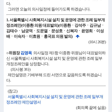
다.
그러면 오늘의 의사일정에 들어가도록 하겠습니다.
1. 서울특별시 사회복지시설 설치 및 운영에 관한 조례 일부개
정조례안(이종환 의원 대표발의)(이종환ㆍ강석주ㆍ김규남ㆍ
김태수ㆍ남궁역ㆍ도문열ㆍ문성호ㆍ신복자ㆍ윤영희ㆍ이성
배ㆍ이숙자ㆍ이효원ㆍ홍국표 의원 발의)
(10시 26분)
○위원장
김영옥
의사일정 제1항 이종환 위원님이 대표발의하
신 서울특별시 사회복지시설 설치 및 운영에 관한 조례 일부
개정조례안을 상정합니다.
(의사봉 3타)
제안설명은 기배부해 드린 서면으로 갈음하도록 하겠습니
다.
(참고)
서울특별시 사회복지시설 설치 및 운영에 관한 조례 일부개
정조례안 제안설명서
(회의록 끝에 실음)