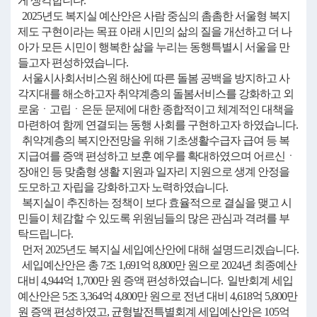
게 생각합니다.
2025년도 복지실 예산안은 사람 중심의 촘촘한 서울형 복지
제도 구현이라는 목표 아래 시민의 삶의 질을 개선하고 더 나
아가 모든 시민이 행복한 삶을 누리는 동행특별시 서울을 만
들고자 편성하였습니다.
서울시사회서비스원 해산에 따른 돌봄 공백을 방지하고 사
각지대를 해소하고자 취약계층의 돌봄서비스를 강화하고 외
로움ㆍ고립ㆍ은둔 문제에 대한 종합적이고 체계적인 대책을
마련하여 함께 연결되는 동행 사회를 구현하고자 하였습니다.
취약계층의 복지안전망을 위해 기초생활수급자 급여 등 복
지급여를 증액 편성하고 보훈 예우를 확대하였으며 어르신ㆍ
장애인 등 맞춤형 생활 지원과 일자리 지원으로 생계 안정을
도모하고 자립을 강화하고자 노력하였습니다.
복지실이 추진하는 정책이 보다 효율적으로 결실을 맺고 시
민들이 체감할 수 있도록 위원님들의 많은 관심과 격려를 부
탁드립니다.
먼저 2025년도 복지실 세입예산안에 대해 설명드리겠습니다.
세입예산안은 총 7조 1,691억 8,800만 원으로 2024년 최종예산
대비 4,944억 1,700만 원 증액 편성하였습니다. 일반회계 세입
예산안은 5조 3,364억 4,800만 원으로 전년 대비 4,618억 5,800만
원 증액 편성하였고, 균형발전특별회계 세입예산안은 105억