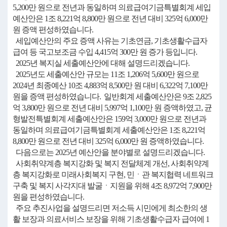
5,200만 원으로 전년과 동일하며 의료급여기금특별회계 세입
예산안은 1조 8,221억 8,800만 원으로 전년 대비 325억 6,000만
원 증액 편성하였습니다.
세입예산안의 주요 증액 사유는 기초연금, 기초생활수급자
급여 등 국고보조금 수입 4,415억 300만 원 증가 등입니다.
2025년 복지실 세출예산안에 대해 설명드리겠습니다.
2025년도 세출예산안 규모는 11조 1,206억 5,600만 원으로
2024년 최종예산 10조 4,883억 8,500만 원 대비 6,322억 7,100만
원을 증액 편성하였습니다. 일반회계 세출예산안은 9조 2,825
억 3,800만 원으로 전년 대비 5,997억 1,100만 원 증액하였고, 균
형발전특별회계 세출예산안은 159억 3,000만 원으로 전년과
동일하며 의료급여기금특별회계 세출예산안은 1조 8,221억
8,800만 원으로 전년 대비 325억 6,000만 원 증액하였습니다.
다음으로는 2025년 예산안을 분야별로 설명드리겠습니다.
사회취약계층 복지강화 및 복지 전달체계 개선, 사회취약계
층 복지강화로 미래사회복지 구현, 민ㆍ관 복지협력 네트워크
구축 및 복지 사각지대 발굴ㆍ지원을 위해 4조 8,972억 7,900만
원을 편성하였습니다.
주요 추진사업을 설명드리면 저소득 시민에게 최소한의 생
활 보장과 의료서비스 보장을 위해 기초생활수급자 급여에 1