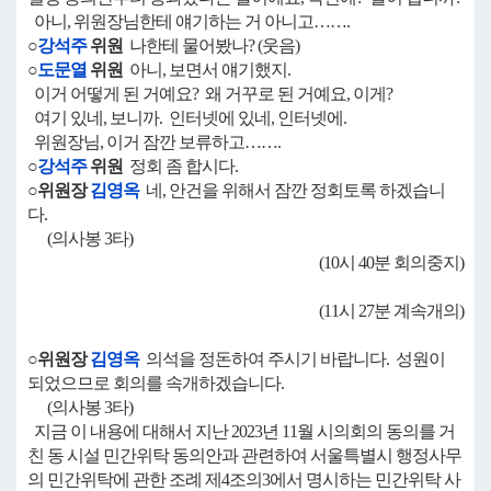
아니, 위원장님한테 얘기하는 거 아니고…….
○
강석주
위원
나한테 물어봤나? (웃음)
○
도문열
위원
아니, 보면서 얘기했지.
이거 어떻게 된 거예요? 왜 거꾸로 된 거예요, 이게?
여기 있네, 보니까. 인터넷에 있네, 인터넷에.
위원장님, 이거 잠깐 보류하고…….
○
강석주
위원
정회 좀 합시다.
○위원장
김영옥
네, 안건을 위해서 잠깐 정회토록 하겠습니
다.
(의사봉 3타)
(10시 40분 회의중지)
(11시 27분 계속개의)
○위원장
김영옥
의석을 정돈하여 주시기 바랍니다. 성원이
되었으므로 회의를 속개하겠습니다.
(의사봉 3타)
지금 이 내용에 대해서 지난 2023년 11월 시의회의 동의를 거
친 동 시설 민간위탁 동의안과 관련하여 서울특별시 행정사무
의 민간위탁에 관한 조례 제4조의3에서 명시하는 민간위탁 사