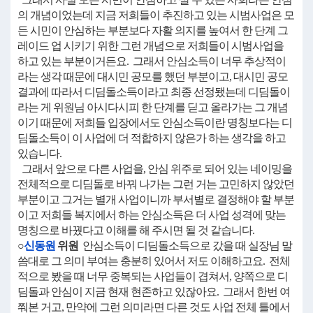
의 개념이었는데 지금 저희들이 추진하고 있는 시범사업은 모
든 시민이 안심하는 부분보다 자활 의지를 높여서 한 단계 그
레이드 업 시키기 위한 그런 개념으로 저희들이 시범사업을
하고 있는 부분이거든요. 그래서 안심소득이 너무 추상적이
라는 생각 때문에 대시민 공모를 했던 부분이고, 대시민 공모
결과에 따라서 디딤돌소득이라고 최종 선정됐는데 디딤돌이
라는 게 위원님 아시다시피 한 단계를 딛고 올라가는 그 개념
이기 때문에 저희들 입장에서도 안심소득이란 명칭보다는 디
딤돌소득이 이 사업에 더 적합하지 않은가 하는 생각을 하고
있습니다.
그래서 앞으로 다른 사업을, 안심 위주로 되어 있는 네이밍을
전체적으로 디딤돌로 바꿔 나가는 그런 거는 고민하지 않았던
부분이고 그거는 별개 사업이니까 부서별로 결정해야 할 부분
이고 저희들 복지에서 하는 안심소득은 더 사업 성격에 맞는
명칭으로 바꿨다고 이해를 해 주시면 될 것 같습니다.
○
신동원
위원
안심소득이 디딤돌소득으로 갔을 때 실장님 말
씀대로 그 의미 부여는 충분히 있어서 저도 이해하고요. 전체
적으로 봤을 때 너무 중복되는 사업들이 겹쳐서, 양쪽으로 디
딤돌과 안심이 지금 현재 현존하고 있잖아요. 그래서 한번 여
쭤본 거고, 만약에 그런 의미라면 다른 것도 사업 전체 틀에서