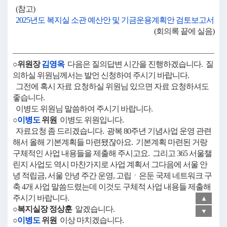
(참고)
2025년도 복지실 소관 예산안 및 기금운용계획안 검토보고서
(회의록 끝에 실음)
○위원장
김영옥
다음은 질의답변 시간을 진행하겠습니다. 질
의하실 위원님께서는 발언 신청하여 주시기 바랍니다.
그전에 혹시 자료 요청하실 위원님 있으면 자료 요청하셔도
좋습니다.
이병도 위원님 말씀하여 주시기 바랍니다.
○
이병도
위원
이병도 위원입니다.
자료요청 좀 드리겠습니다. 광복 80주년 기념사업 운영 관련
해서 올해 기본계획들 마련됐잖아요. 기본계획 마련된 거랑
구체적인 사업 내용들을 제출해 주시고요. 그리고 365 서울챌
린지 사업도 역시 마찬가지로 사업 계획서 그다음에 서울 안
녕 적립금, 서울 안녕 주간 운영, 고립ㆍ은둔 국제 네트워크 구
축 4개 사업 말씀드렸는데 이것도 구체적 사업 내용들 제출해
주시기 바랍니다.
▲
○복지실장 정상훈
알겠습니다.
▼
○
이병도
위원
이상 마치겠습니다.