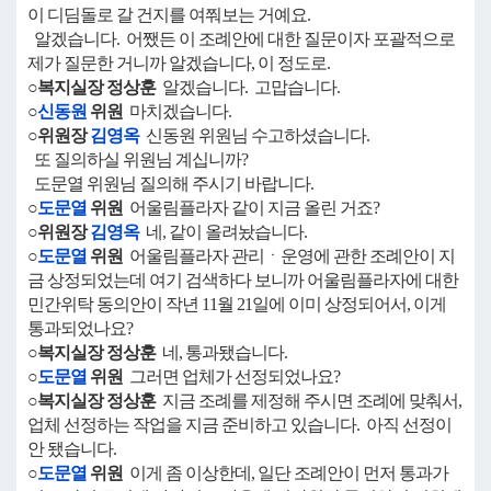
이 디딤돌로 갈 건지를 여쭤보는 거예요.
알겠습니다. 어쨌든 이 조례안에 대한 질문이자 포괄적으로
제가 질문한 거니까 알겠습니다, 이 정도로.
○복지실장 정상훈
알겠습니다. 고맙습니다.
○
신동원
위원
마치겠습니다.
○위원장
김영옥
신동원 위원님 수고하셨습니다.
또 질의하실 위원님 계십니까?
도문열 위원님 질의해 주시기 바랍니다.
○
도문열
위원
어울림플라자 같이 지금 올린 거죠?
○위원장
김영옥
네, 같이 올려놨습니다.
○
도문열
위원
어울림플라자 관리ㆍ운영에 관한 조례안이 지
금 상정되었는데 여기 검색하다 보니까 어울림플라자에 대한
민간위탁 동의안이 작년 11월 21일에 이미 상정되어서, 이게
통과되었나요?
○복지실장 정상훈
네, 통과됐습니다.
○
도문열
위원
그러면 업체가 선정되었나요?
○복지실장 정상훈
지금 조례를 제정해 주시면 조례에 맞춰서,
업체 선정하는 작업을 지금 준비하고 있습니다. 아직 선정이
안 됐습니다.
○
도문열
위원
이게 좀 이상한데, 일단 조례안이 먼저 통과가