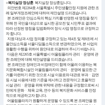
○복지실장 정상훈
복지실장 정상훈입니다.
의안번호 제2264호 서울특별시 주민생활안정 지원에 관한 조
례 일부개정조례안에 대하여 제안설명 드리겠습니다.
본 조례안은 안심소득의 핵심 가치를 반영한 새 명칭을 찾기
위해 전 국민을 대상으로 실시한 공모전 및 시민투표 결과에
따라 선정된 명칭을 입법화하여 정식 사업 명칭으로 규정하고
자 합니다.
지원 대상과 사업 정의를 규정하고 있는 제4조 및 제8조에 서
울안심소득을 서울디딤돌소득으로 변경하였으며, 본 사업의
원활한 수행을 위하여 원안대로 의결하여 주시기 바랍니다.
다음은 제2265호 서울특별시 어울림플라자 관리ㆍ운영에 관
한 조례안에 대해 제안설명을 드리겠습니다.
본 조례안은 장애인과 비장애인이 함께 어울려 이용하는 복
지문화복합시설인 어울림플라자의 관리ㆍ운영에 필요한 근
거를 마련하기 위한 것으로 시설 이용료와 대관료 부과ㆍ감면
등 시설 사용에 대한 기준을 제시하고 전문적이고 효율적인
시설 관리ㆍ운영을 위해 위탁에 관한 내용을 규정함으로써 시
민에게 문화ㆍ체육 교육, 연수 등의 복지문화 서비스를 안정
적으로 제공하고자 합니다.
어울림플라자가 원활하게 운영될 수 있도록 본 조례안을 원