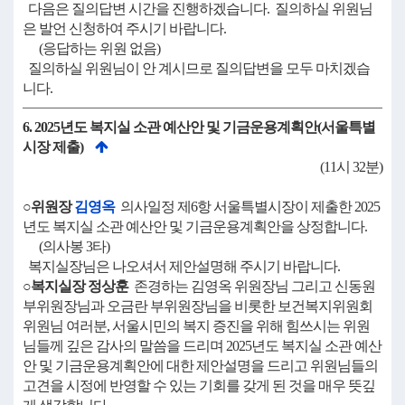
다음은 질의답변 시간을 진행하겠습니다. 질의하실 위원님
은 발언 신청하여 주시기 바랍니다.
(응답하는 위원 없음)
질의하실 위원님이 안 계시므로 질의답변을 모두 마치겠습
니다.
6. 2025년도 복지실 소관 예산안 및 기금운용계획안(서울특별
시장 제출)
(11시 32분)
○위원장
김영옥
의사일정 제6항 서울특별시장이 제출한 2025
년도 복지실 소관 예산안 및 기금운용계획안을 상정합니다.
(의사봉 3타)
복지실장님은 나오셔서 제안설명해 주시기 바랍니다.
○복지실장 정상훈
존경하는 김영옥 위원장님 그리고 신동원
부위원장님과 오금란 부위원장님을 비롯한 보건복지위원회
위원님 여러분, 서울시민의 복지 증진을 위해 힘쓰시는 위원
님들께 깊은 감사의 말씀을 드리며 2025년도 복지실 소관 예산
안 및 기금운용계획안에 대한 제안설명을 드리고 위원님들의
고견을 시정에 반영할 수 있는 기회를 갖게 된 것을 매우 뜻깊