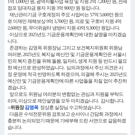
1억 1,000만 원, 광역자활사업 육성 및 지원 2억 7,200만 원, 전세
점포 임대자금 융자 지원 3억 900만 원 등입니다.
재난관리기금 구호계정의 주요 사업비는 57억 5,600만 원으
로 이재민 재해보상 9억 3,700만 원, 의료 및 구호비 지원 4억
2,600만 원, 무더위쉼터 냉방비 지원 43억 9,300만 원입니다.
이상으로 2025년도 기금운용계획안에 대한 설명을 마치겠습
니다.
존경하는 김영옥 위원장님 그리고 보건복지위원회 위원님
여러분, 2025년도 복지실 예산안 및 기금운용계획안은 서울시
민의 복지 증진을 위해 돌봄, 일자리, 생계 지원 등 반드시 필요
한 예산으로 편성하였습니다. 심의과정에서 주신 의견은 시
정 운영에 적극 반영하도록 하겠으며, 의결해 주시는 2025년도
예산안 및 기금운용계획안에 따른 사업들을 차질 없이 추진하
겠습니다.
앞으로도 위원님 여러분의 변함없는 관심과 지원을 부탁드
리며, 이상으로 제안설명을 모두 마치겠습니다. 감사합니다.
○위원장
김영옥
정상훈 실장님 수고하셨습니다.
다음은 수석전문위원 검토보고 순서이나 간담회 과정에서
충분히 논의되었기 때문에 기배부해 드린 서면으로 갈음하겠
습니다.