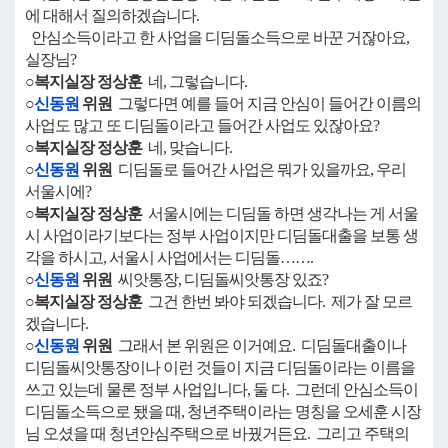
에 대해서 질의하겠습니다.
안심소득이라고 한 사업을 디딤돌소득으로 바꾼 거잖아요,
실장님?
○복지실장 정상훈
네, 그렇습니다.
○
신동원
위원
그렇다면 예를 들어 지금 안심이 들어간 이름의
사업도 많고 또 디딤돌이라고 들어간 사업도 있잖아요?
○복지실장 정상훈
네, 맞습니다.
○
신동원
위원
디딤돌로 들어간 사업은 뭐가 있을까요, 우리
서울시에?
○복지실장 정상훈
서울시에는 디딤돌 하면 생각나는 게 서울
시 사업이라기보다는 정부 사업이지만 디딤돌대출을 보통 생
각을 하시고, 서울시 사업에서는 디딤돌…….
○
신동원
위원
씨앗통장, 디딤돌씨앗통장 있죠?
○복지실장 정상훈
그건 한번 봐야 되겠습니다. 제가 잘 모르
겠습니다.
○
신동원
위원
그래서 본 위원은 이거예요. 디딤돌대출이나
디딤돌씨앗통장이나 이런 것들이 지금 디딤돌이라는 이름을
쓰고 있는데 물론 정부 사업입니다, 둘 다. 그런데 안심소득이
디딤돌소득으로 됐을 때, 청년주택이라는 명칭을 오세훈 시장
님 오셨을 때 청년안심주택으로 바꿨거든요. 그리고 주택의