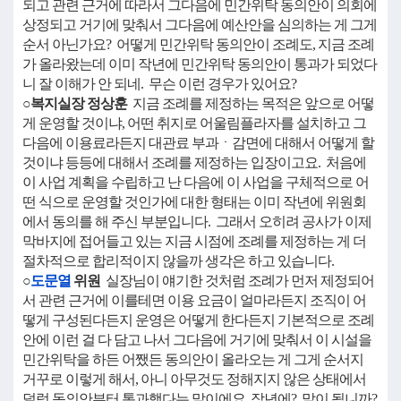
되고 관련 근거에 따라서 그다음에 민간위탁 동의안이 의회에
상정되고 거기에 맞춰서 그다음에 예산안을 심의하는 게 그게
순서 아닌가요? 어떻게 민간위탁 동의안이 조례도, 지금 조례
가 올라왔는데 이미 작년에 민간위탁 동의안이 통과가 되었다
니 잘 이해가 안 되네. 무슨 이런 경우가 있어요?
○복지실장 정상훈
지금 조례를 제정하는 목적은 앞으로 어떻
게 운영할 것이냐, 어떤 취지로 어울림플라자를 설치하고 그
다음에 이용료라든지 대관료 부과ㆍ감면에 대해서 어떻게 할
것이냐 등등에 대해서 조례를 제정하는 입장이고요. 처음에
이 사업 계획을 수립하고 난 다음에 이 사업을 구체적으로 어
떤 식으로 운영할 것인가에 대한 형태는 이미 작년에 위원회
에서 동의를 해 주신 부분입니다. 그래서 오히려 공사가 이제
막바지에 접어들고 있는 지금 시점에 조례를 제정하는 게 더
절차적으로 합리적이지 않을까 생각은 하고 있습니다.
○
도문열
위원
실장님이 얘기한 것처럼 조례가 먼저 제정되어
서 관련 근거에 이를테면 이용 요금이 얼마라든지 조직이 어
떻게 구성된다든지 운영은 어떻게 한다든지 기본적으로 조례
안에 이런 걸 다 담고 나서 그다음에 거기에 맞춰서 이 시설을
민간위탁을 하든 어쨌든 동의안이 올라오는 게 그게 순서지
거꾸로 이렇게 해서, 아니 아무것도 정해지지 않은 상태에서
덜렁 동의안부터 통과했다는 말이에요, 작년에? 말이 됩니까?