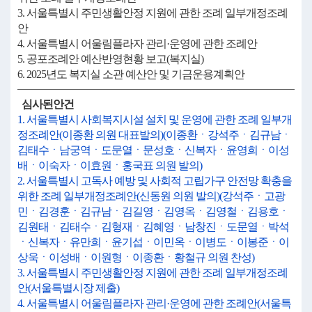
3. 서울특별시 주민생활안정 지원에 관한 조례 일부개정조례
안
4. 서울특별시 어울림플라자 관리·운영에 관한 조례안
5. 공포조례안 예산반영현황 보고(복지실)
6. 2025년도 복지실 소관 예산안 및 기금운용계획안
심사된안건
1. 서울특별시 사회복지시설 설치 및 운영에 관한 조례 일부개
정조례안(이종환 의원 대표발의)(이종환ㆍ강석주ㆍ김규남ㆍ
김태수ㆍ남궁역ㆍ도문열ㆍ문성호ㆍ신복자ㆍ윤영희ㆍ이성
배ㆍ이숙자ㆍ이효원ㆍ홍국표 의원 발의)
2. 서울특별시 고독사 예방 및 사회적 고립가구 안전망 확충을
위한 조례 일부개정조례안(신동원 의원 발의)(강석주ㆍ고광
민ㆍ김경훈ㆍ김규남ㆍ김길영ㆍ김영옥ㆍ김영철ㆍ김용호ㆍ
김원태ㆍ김태수ㆍ김형재ㆍ김혜영ㆍ남창진ㆍ도문열ㆍ박석
ㆍ신복자ㆍ유만희ㆍ윤기섭ㆍ이민옥ㆍ이병도ㆍ이봉준ㆍ이
상욱ㆍ이성배ㆍ이원형ㆍ이종환ㆍ황철규 의원 찬성)
3. 서울특별시 주민생활안정 지원에 관한 조례 일부개정조례
안(서울특별시장 제출)
4. 서울특별시 어울림플라자 관리·운영에 관한 조례안(서울특