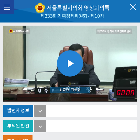
서울특별시의회 영상회의록
제333회 기획경제위원회 - 제10차
Play
Video
발언자 정보
부의된 안건