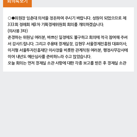
회의록보기
○●위원장 임춘대 의석을 정돈하여 주시기 바랍니다. 성원이 되었으므로 제
333회 정례회 제3차 기획경제위원회 회의를 개의하겠습니다.
(의사봉 3타)
존경하는 위원님 여러분, 바쁘신 일정에도 불구하고 회의에 적극 참여해 주셔
서 감사드립니다. 그리고 주용태 경제실장, 김현우 서울경제진흥원 대표이사,
이지형 서울투자진흥재단 이사장을 비롯한 관계직원 여러분, 행정사무감사에
이어 내년도 예산심사를 준비하느라 수고 많았습니다.
오늘 회의는 먼저 경제실 소관 사항에 대한 각종 보고를 받은 후 경제실 소관
예산안과 기금운용계획안에 대한 예비심사를 진행하겠습니다.
그러면 의사일정에 들어가도록 하겠습니다.
1. 중소기업 실태조사 결과 보고
2. 경제실 2025년 3분기 예산전용 내역 보고
3. 경제실 간주처리예산 내역 보고
4. 경제실 2025년 3분기 예비비지출 내역 보고
5. 경제실 공포조례 예산반영 현황 보고
(10시 16분)
○위원장 임춘대 의사일정 제1항 중소기업 실태조사 결과 보고, 의사일정 제2
항 경제실 2025년 3분기 예산전용 내역 보고, 의사일정 제3항 경제실 간주처