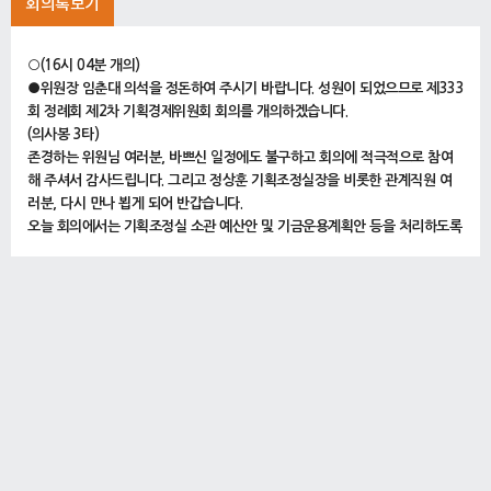
회의록보기
○(16시 04분 개의)
●위원장 임춘대 의석을 정돈하여 주시기 바랍니다. 성원이 되었으므로 제333
회 정례회 제2차 기획경제위원회 회의를 개의하겠습니다.
(의사봉 3타)
존경하는 위원님 여러분, 바쁘신 일정에도 불구하고 회의에 적극적으로 참여
해 주셔서 감사드립니다. 그리고 정상훈 기획조정실장을 비롯한 관계직원 여
러분, 다시 만나 뵙게 되어 반갑습니다.
오늘 회의에서는 기획조정실 소관 예산안 및 기금운용계획안 등을 처리하도록
하겠습니다.
오늘 의사일정에 들어가도록 하겠습니다.
1. 서울특별시 규제개혁위원회 설치 및 운영 조례 전부개정조례안(서울특별시
장 제출)(계속)
(16시 05분)
○위원장 임춘대 의사일정 제1항 서울특별시 규제개혁위원회 설치 및 운영 조
례 전부개정조례안을 상정합니다.
(의사봉 3타)
집행기관의 제안설명 및 수석전문위원의 검토보고는 앞선 회의에서 진행하였
으므로 생략하도록 하겠습니다.